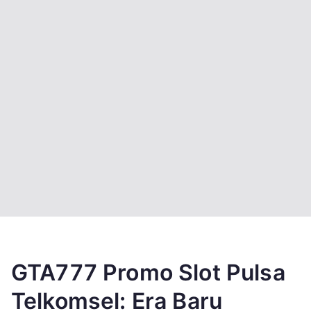
GTA777 Promo Slot Pulsa
Telkomsel: Era Baru