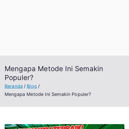
Mengapa Metode Ini Semakin
Populer?
Beranda
Blog
Mengapa Metode Ini Semakin Populer?