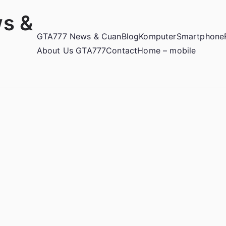
s &
GTA777 News & Cuan
Blog
Komputer
Smartphone
About Us GTA777
Contact
Home – mobile