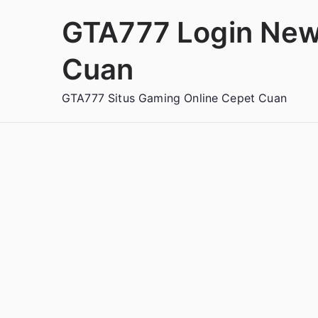
Loncat
GTA777 Login New
ke
konten
Cuan
GTA777 Situs Gaming Online Cepet Cuan