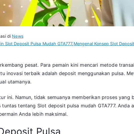
kasi di
News
n Slot Deposit Pulsa Mudah GTA777
,
Mengenal Konsep Slot Deposit
erkembang pesat. Para pemain kini mencari metode transak
satu inovasi terbaik adalah deposit menggunakan pulsa. 
jual utamanya.
itur ini. Namun, tidak semuanya memberikan proses yang 
s tuntas tentang Slot deposit pulsa mudah GTA777. Anda a
bermain Anda lebih maksimal.
Deposit Pulsa