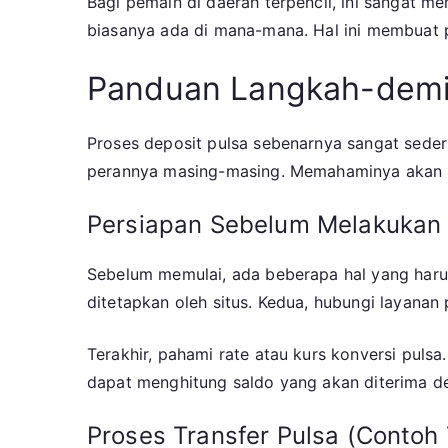
Bagi pemain di daerah terpencil, ini sangat m
biasanya ada di mana-mana. Hal ini membuat 
Panduan Langkah-demi
Proses deposit pulsa sebenarnya sangat sede
perannya masing-masing. Memahaminya akan mem
Persiapan Sebelum Melakukan 
Sebelum memulai, ada beberapa hal yang harus
ditetapkan oleh situs. Kedua, hubungi layanan 
Terakhir, pahami rate atau kurs konversi pul
dapat menghitung saldo yang akan diterima de
Proses Transfer Pulsa (Contoh 