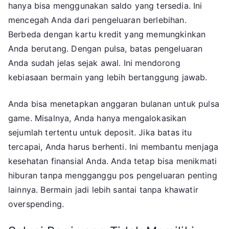
hanya bisa menggunakan saldo yang tersedia. Ini
mencegah Anda dari pengeluaran berlebihan.
Berbeda dengan kartu kredit yang memungkinkan
Anda berutang. Dengan pulsa, batas pengeluaran
Anda sudah jelas sejak awal. Ini mendorong
kebiasaan bermain yang lebih bertanggung jawab.
Anda bisa menetapkan anggaran bulanan untuk pulsa
game. Misalnya, Anda hanya mengalokasikan
sejumlah tertentu untuk deposit. Jika batas itu
tercapai, Anda harus berhenti. Ini membantu menjaga
kesehatan finansial Anda. Anda tetap bisa menikmati
hiburan tanpa mengganggu pos pengeluaran penting
lainnya. Bermain jadi lebih santai tanpa khawatir
overspending.