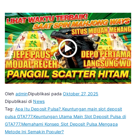
Oleh
admin
Dipublikasi pada
Oktober 27, 2025
Dipublikasi di
News
Tag:
Apa Itu Deposit Pulsa?
,
Keuntungan main slot deposit
pulsa GTA777
,
Keuntungan Utama Main Slot Deposit Pulsa di
GTA777
,
Memahami Konsep Slot Deposit Pulsa
,
Mengapa
Metode Ini Semakin Populer?