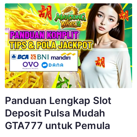
Panduan Lengkap Slot
Deposit Pulsa Mudah
GTA777 untuk Pemula