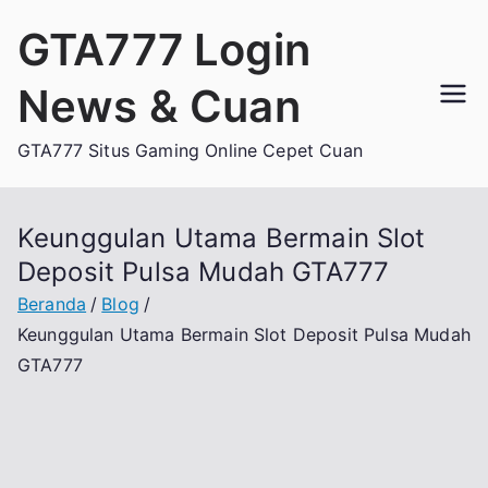
Loncat
GTA777 Login
ke
konten
News & Cuan
GTA777 Situs Gaming Online Cepet Cuan
Keunggulan Utama Bermain Slot
Deposit Pulsa Mudah GTA777
Beranda
Blog
Keunggulan Utama Bermain Slot Deposit Pulsa Mudah
GTA777