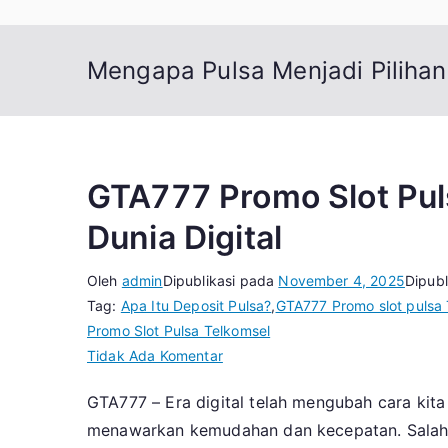
Mengapa Pulsa Menjadi Pilihan
GTA777 Promo Slot Pul
Dunia Digital
Oleh
admin
Dipublikasi pada
November 4, 2025
Dipubl
Tag:
Apa Itu Deposit Pulsa?
,
GTA777 Promo slot pulsa
Promo Slot Pulsa Telkomsel
pada
Tidak Ada Komentar
GTA777
GTA777 – Era digital telah mengubah cara ki
Promo
menawarkan kemudahan dan kecepatan. Salah sa
Slot