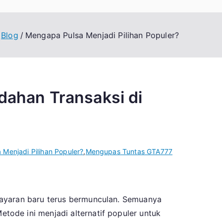
Blog
Mengapa Pulsa Menjadi Pilihan Populer?
dahan Transaksi di
Menjadi Pilihan Populer?
,
Mengupas Tuntas GTA777
bayaran baru terus bermunculan. Semuanya
ode ini menjadi alternatif populer untuk