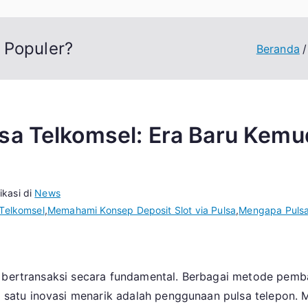
 Populer?
Beranda
sa Telkomsel: Era Baru Kemu
ikasi di
News
 Telkomsel
,
Memahami Konsep Deposit Slot via Pulsa
,
Mengapa Pulsa 
ta bertransaksi secara fundamental. Berbagai metode pem
tu inovasi menarik adalah penggunaan pulsa telepon. Met