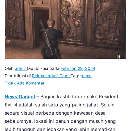
Oleh
admin
Dipublikasi pada
Februari 29, 2024
Dipublikasi di
Rekomendasi Game
Tag:
game
pada
Tidak Ada Komentar
Teka-
News Gadget
–
Bagian kastil dari remake Resident
Teki
Evil 4 adalah salah satu yang paling jahat. Selain
Castle
Sword
secara visual berbeda dengan kawasan desa
di
sebelumnya, lokasi ini penuh dengan musuh yang
Remake
lebih tangguh dan jebakan yang lebih mematikan.