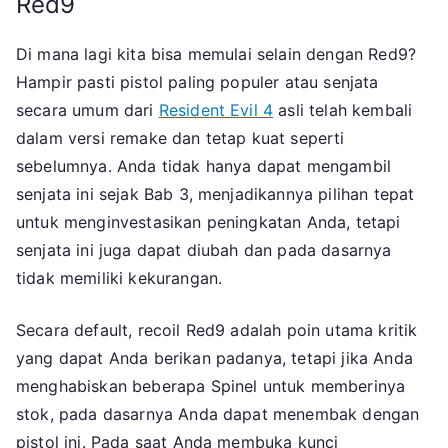
Red9
Di mana lagi kita bisa memulai selain dengan Red9?
Hampir pasti pistol paling populer atau senjata
secara umum dari
Resident Evil 4
asli telah kembali
dalam versi remake dan tetap kuat seperti
sebelumnya. Anda tidak hanya dapat mengambil
senjata ini sejak Bab 3, menjadikannya pilihan tepat
untuk menginvestasikan peningkatan Anda, tetapi
senjata ini juga dapat diubah dan pada dasarnya
tidak memiliki kekurangan.
Secara default, recoil Red9 adalah poin utama kritik
yang dapat Anda berikan padanya, tetapi jika Anda
menghabiskan beberapa Spinel untuk memberinya
stok, pada dasarnya Anda dapat menembak dengan
pistol ini. Pada saat Anda membuka kunci