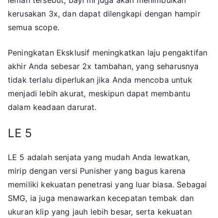
lemah tersebut, bayi ini juga akan menimbulkan
kerusakan 3x, dan dapat dilengkapi dengan hampir
semua scope.
Peningkatan Eksklusif meningkatkan laju pengaktifan
akhir Anda sebesar 2x tambahan, yang seharusnya
tidak terlalu diperlukan jika Anda mencoba untuk
menjadi lebih akurat, meskipun dapat membantu
dalam keadaan darurat.
LE 5
LE 5 adalah senjata yang mudah Anda lewatkan,
mirip dengan versi Punisher yang bagus karena
memiliki kekuatan penetrasi yang luar biasa. Sebagai
SMG, ia juga menawarkan kecepatan tembak dan
ukuran klip yang jauh lebih besar, serta kekuatan