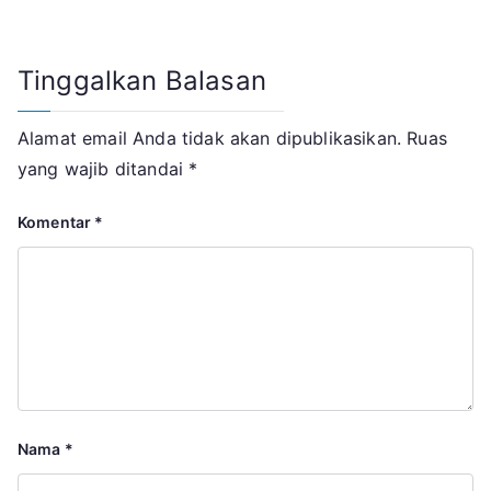
Tinggalkan Balasan
Alamat email Anda tidak akan dipublikasikan.
Ruas
yang wajib ditandai
*
Komentar
*
Nama
*