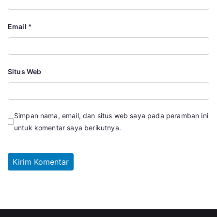
Email
*
Situs Web
Simpan nama, email, dan situs web saya pada peramban ini
untuk komentar saya berikutnya.