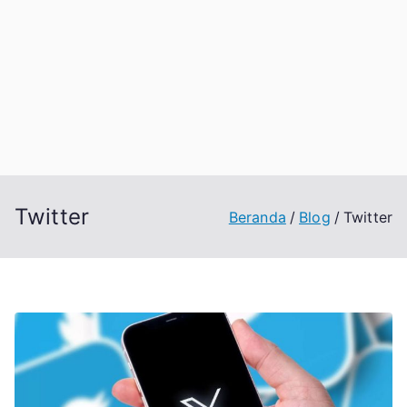
Twitter
Beranda
Blog
Twitter