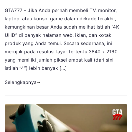
Pengert
GTA777 – Jika Anda pernah membeli TV, monitor,
4K?
laptop, atau konsol game dalam dekade terakhir,
Berikut
yang
kemungkinan besar Anda sudah melihat istilah “4K
Harus
UHD” di banyak halaman web, iklan, dan kotak
Diketah
produk yang Anda temui. Secara sederhana, ini
Tentan
merujuk pada resolusi layar tertentu 3840 x 2160
4K
yang memiliki jumlah piksel empat kali (dari sini
Ultra
istilah “4”) lebih banyak […]
HD
Selengkapnya