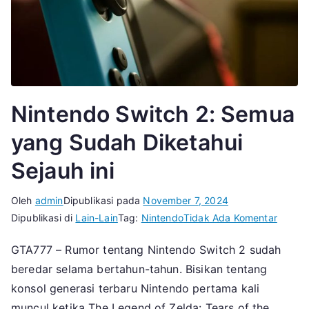
Nintendo Switch 2: Semua
yang Sudah Diketahui
Sejauh ini
Oleh
admin
Dipublikasi pada
November 7, 2024
pada
Dipublikasi di
Lain-Lain
Tag:
Nintendo
Tidak Ada Komentar
Ninten
GTA777 – Rumor tentang Nintendo Switch 2 sudah
Switch
beredar selama bertahun-tahun. Bisikan tentang
2:
Semua
konsol generasi terbaru Nintendo pertama kali
yang
muncul ketika The Legend of Zelda: Tears of the