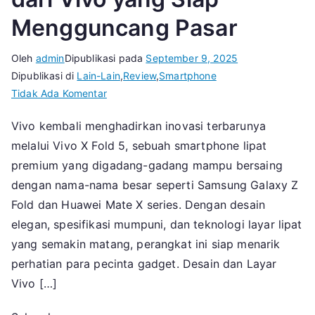
Mengguncang Pasar
Oleh
admin
Dipublikasi pada
September 9, 2025
Dipublikasi di
Lain-Lain
,
Review
,
Smartphone
pada
Tidak Ada Komentar
Vivo
Vivo kembali menghadirkan inovasi terbarunya
X
melalui Vivo X Fold 5, sebuah smartphone lipat
Fold
5
premium yang digadang-gadang mampu bersaing
Review
dengan nama-nama besar seperti Samsung Galaxy Z
:
Fold dan Huawei Mate X series. Dengan desain
Smartphone
elegan, spesifikasi mumpuni, dan teknologi layar lipat
Fold
yang semakin matang, perangkat ini siap menarik
Terbaru
perhatian para pecinta gadget. Desain dan Layar
dari
Vivo […]
Vivo
yang