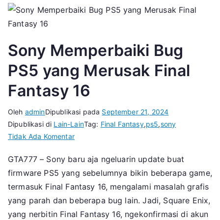
Sony Memperbaiki Bug
PS5 yang Merusak Final
Fantasy 16
Oleh
admin
Dipublikasi pada
September 21, 2024
Dipublikasi di
Lain-Lain
Tag:
Final Fantasy
,
ps5
,
sony
pada
Tidak Ada Komentar
Sony
GTA777 – Sony baru aja ngeluarin update buat
Memperbaiki
firmware PS5 yang sebelumnya bikin beberapa game,
Bug
PS5
termasuk Final Fantasy 16, mengalami masalah grafis
yang
yang parah dan beberapa bug lain. Jadi, Square Enix,
Merusak
yang nerbitin Final Fantasy 16, ngekonfirmasi di akun