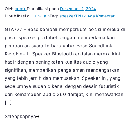
Oleh
admin
Dipublikasi pada
Desember 2, 2024
pada
Dipublikasi di
Lain-Lain
Tag:
speaker
Tidak Ada Komentar
Bose
GTA777 – Bose kembali memperkuat posisi mereka di
SoundL
pasar speaker portabel dengan memperkenalkan
Revolv
II
pembaruan suara terbaru untuk Bose SoundLink
Dapat
Revolve+ II. Speaker Bluetooth andalan mereka kini
Pembar
hadir dengan peningkatan kualitas audio yang
Suara,
signifikan, memberikan pengalaman mendengarkan
Kini
yang lebih jernih dan memuaskan. Speaker ini, yang
Lebih
sebelumnya sudah dikenal dengan desain futuristik
Jernih
dan kemampuan audio 360 derajat, kini menawarkan
dan
[…]
Kuat!
Selengkapnya