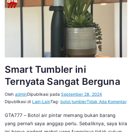
Smart Tumbler ini
Ternyata Sangat Berguna
Oleh
admin
Dipublikasi pada
September 28, 2024
pa
Dipublikasi di
Lain-Lain
Tag:
botol
,
tumbler
Tidak Ada Komentar
Sm
GTA777 – Botol air pintar memang bukan barang
Tu
yang pernah saya anggap perlu. Sebaliknya, saya kira
ini
Te
ini hanya gadget mahal yang fungsinya tidak cukup