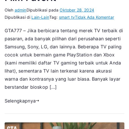
Oleh
admin
Dipublikasi pada
Oktober 28, 2024
pada
Dipublikasi di
Lain-Lain
Tag:
smart tv
Tidak Ada Komentar
Rekome
GTA777 – Jika berbicara tentang merek TV terbaik di
10
pasaran, ada banyak pilihan dari perusahaan seperti
TV
Terbaik
Samsung, Sony, LG, dan lainnya. Beberapa TV paling
Untuk
cocok untuk bermain game PlayStation dan Xbox
Menont
(kami memiliki daftar TV gaming terbaik untuk Anda
Film
lihat), sementara TV lain terkenal karena akurasi
Favorit
warna dan kontrasnya yang luar biasa. Banyak layar
berstandar bioskop […]
Selengkapnya