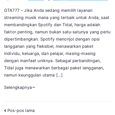
Tida
GTA777 – Jika Anda sedang memilih layanan
VS
streaming musik mana yang terbaik untuk Anda, saat
Spot
Apli
membandingkan Spotify dan Tidal, harga adalah
Str
faktor penting, namun bukan satu-satunya yang perlu
Mus
dipertimbangkan. Spotify menonjol dengan opsi
Man
langganan yang fleksibel, menawarkan paket
yan
individu, keluarga, dan pelajar, masing-masing
Pali
dengan manfaat uniknya. Sebagai perbandingan,
Coc
Tidal juga menawarkan berbagai paket langganan,
namun keunggulan utama […]
Selengkapnya
Navigasi
Pos-pos lama