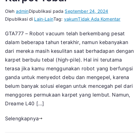
Oleh
admin
Dipublikasi pada
September 24, 2024
pada
Dipublikasi di
Lain-Lain
Tag:
vakum
Tidak Ada Komentar
Robot
GTA777 – Robot vacuum telah berkembang pesat
Penyedo
dalam beberapa tahun terakhir, namun kebanyakan
Debu
Terbaik
dari mereka masih kesulitan saat berhadapan dengan
Bisa
karpet berbulu tebal (high-pile). Hal ini terutama
Bersihka
terasa jika kamu menggunakan robot yang berfungsi
Karpet
ganda untuk menyedot debu dan mengepel, karena
Tebal
belum banyak solusi elegan untuk mencegah pel dari
menggores permukaan karpet yang lembut. Namun,
Dreame L40 […]
Selengkapnya