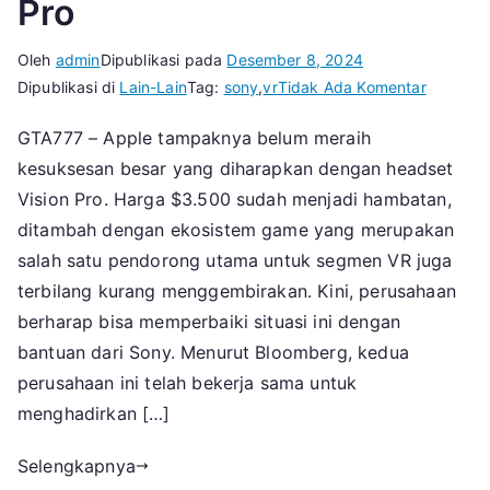
Pro
Oleh
admin
Dipublikasi pada
Desember 8, 2024
pada
Dipublikasi di
Lain-Lain
Tag:
sony
,
vr
Tidak Ada Komentar
Apple
GTA777 – Apple tampaknya belum meraih
Bisa
kesuksesan besar yang diharapkan dengan headset
Kerja
Sama
Vision Pro. Harga $3.500 sudah menjadi hambatan,
Dengan
ditambah dengan ekosistem game yang merupakan
Sony
salah satu pendorong utama untuk segmen VR juga
Untuk
terbilang kurang menggembirakan. Kini, perusahaan
Upgrade
berharap bisa memperbaiki situasi ini dengan
Penting
bantuan dari Sony. Menurut Bloomberg, kedua
Vision
perusahaan ini telah bekerja sama untuk
Pro
menghadirkan […]
Selengkapnya