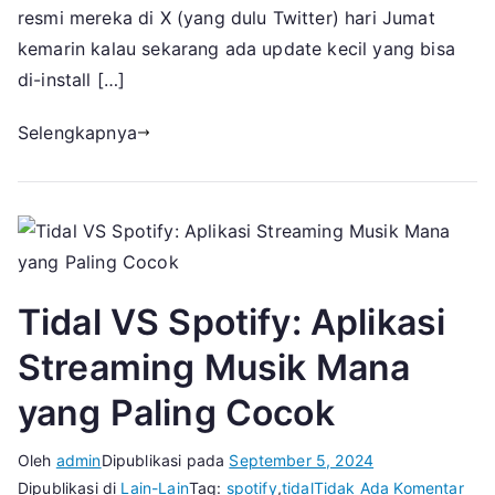
Final
resmi mereka di X (yang dulu Twitter) hari Jumat
Fantasy
kemarin kalau sekarang ada update kecil yang bisa
16
di-install […]
Selengkapnya
Tidal VS Spotify: Aplikasi
Streaming Musik Mana
yang Paling Cocok
Oleh
admin
Dipublikasi pada
September 5, 2024
pad
Dipublikasi di
Lain-Lain
Tag:
spotify
,
tidal
Tidak Ada Komentar