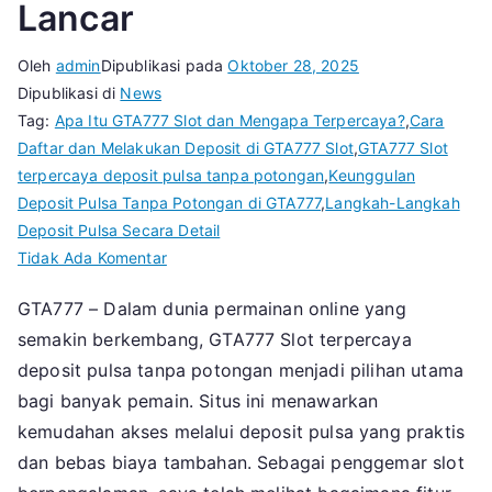
Lancar
Oleh
admin
Dipublikasi pada
Oktober 28, 2025
Dipublikasi di
News
Tag:
Apa Itu GTA777 Slot dan Mengapa Terpercaya?
,
Cara
Daftar dan Melakukan Deposit di GTA777 Slot
,
GTA777 Slot
terpercaya deposit pulsa tanpa potongan
,
Keunggulan
Deposit Pulsa Tanpa Potongan di GTA777
,
Langkah-Langkah
Deposit Pulsa Secara Detail
pada
Tidak Ada Komentar
GTA777
GTA777 – Dalam dunia permainan online yang
Slot
semakin berkembang, GTA777 Slot terpercaya
Terpercaya:
Deposit
deposit pulsa tanpa potongan menjadi pilihan utama
Pulsa
bagi banyak pemain. Situs ini menawarkan
Tanpa
kemudahan akses melalui deposit pulsa yang praktis
Potongan
dan bebas biaya tambahan. Sebagai penggemar slot
untuk