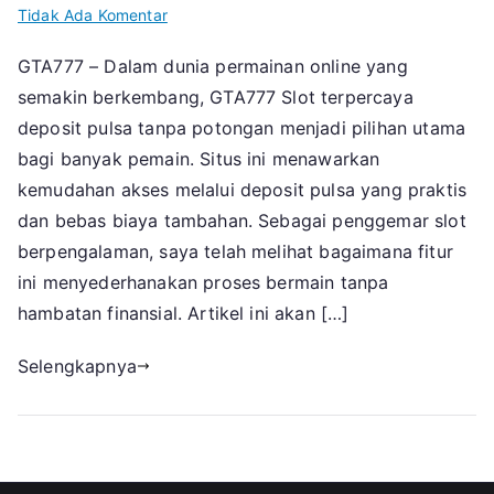
pada
Tidak Ada Komentar
GTA777
GTA777 – Dalam dunia permainan online yang
Slot
semakin berkembang, GTA777 Slot terpercaya
Terpercaya:
Deposit
deposit pulsa tanpa potongan menjadi pilihan utama
Pulsa
bagi banyak pemain. Situs ini menawarkan
Tanpa
kemudahan akses melalui deposit pulsa yang praktis
Potongan
dan bebas biaya tambahan. Sebagai penggemar slot
untuk
berpengalaman, saya telah melihat bagaimana fitur
Pengalaman
ini menyederhanakan proses bermain tanpa
Bermain
hambatan finansial. Artikel ini akan […]
yang
Lancar
Selengkapnya