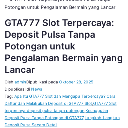
GTA777 Slot Terpercaya:
Deposit Pulsa Tanpa
Potongan untuk
Pengalaman Bermain yang
Lancar
Oleh
admin
Dipublikasi pada
Oktober 28, 2025
Dipublikasi di
News
Tag:
Apa Itu GTA777 Slot dan Mengapa Terpercaya?
,
Cara
Daftar dan Melakukan Deposit di GTA777 Slot
,
GTA777 Slot
terpercaya deposit pulsa tanpa potongan
,
Keunggulan
Deposit Pulsa Tanpa Potongan di GTA777
,
Langkah-Langkah
Deposit Pulsa Secara Detail