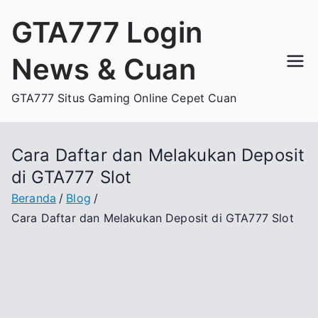
Loncat
GTA777 Login
ke
konten
News & Cuan
GTA777 Situs Gaming Online Cepet Cuan
Cara Daftar dan Melakukan Deposit
di GTA777 Slot
Beranda
Blog
Cara Daftar dan Melakukan Deposit di GTA777 Slot