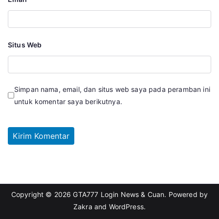
Situs Web
Simpan nama, email, dan situs web saya pada peramban ini
untuk komentar saya berikutnya.
Copyright © 2026
GTA777 Login News & Cuan
. Powered by
Zakra
and
WordPress
.