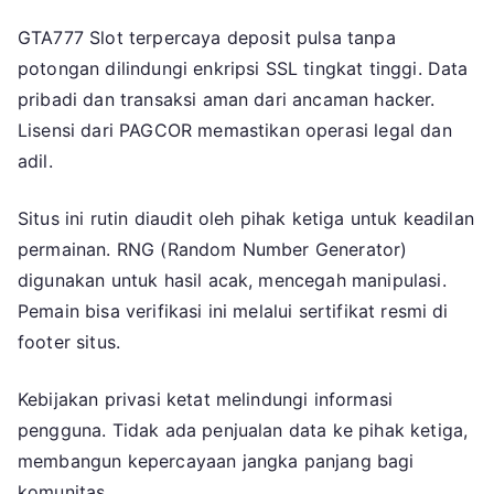
GTA777 Slot terpercaya deposit pulsa tanpa
potongan dilindungi enkripsi SSL tingkat tinggi. Data
pribadi dan transaksi aman dari ancaman hacker.
Lisensi dari PAGCOR memastikan operasi legal dan
adil.
Situs ini rutin diaudit oleh pihak ketiga untuk keadilan
permainan. RNG (Random Number Generator)
digunakan untuk hasil acak, mencegah manipulasi.
Pemain bisa verifikasi ini melalui sertifikat resmi di
footer situs.
Kebijakan privasi ketat melindungi informasi
pengguna. Tidak ada penjualan data ke pihak ketiga,
membangun kepercayaan jangka panjang bagi
komunitas.