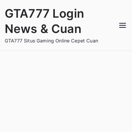
Loncat
GTA777 Login
ke
konten
News & Cuan
GTA777 Situs Gaming Online Cepet Cuan