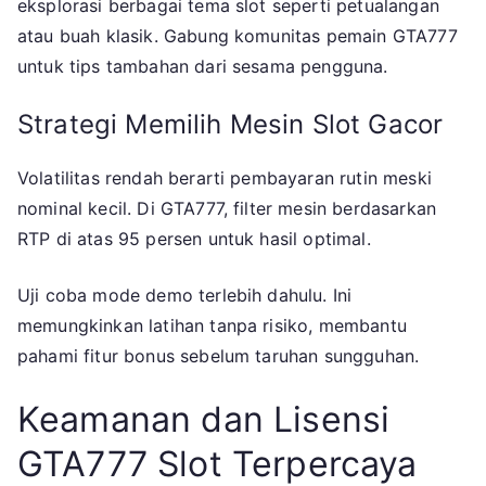
eksplorasi berbagai tema slot seperti petualangan
atau buah klasik. Gabung komunitas pemain GTA777
untuk tips tambahan dari sesama pengguna.
Strategi Memilih Mesin Slot Gacor
Volatilitas rendah berarti pembayaran rutin meski
nominal kecil. Di GTA777, filter mesin berdasarkan
RTP di atas 95 persen untuk hasil optimal.
Uji coba mode demo terlebih dahulu. Ini
memungkinkan latihan tanpa risiko, membantu
pahami fitur bonus sebelum taruhan sungguhan.
Keamanan dan Lisensi
GTA777 Slot Terpercaya