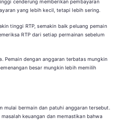
 tinggi cenderung memberikan pembayaran
aran yang lebih kecil, tetapi lebih sering.
kin tinggi RTP, semakin baik peluang pemain
memeriksa RTP dari setiap permainan sebelum
a. Pemain dengan anggaran terbatas mungkin
 kemenangan besar mungkin lebih memilih
 mulai bermain dan patuhi anggaran tersebut.
ri masalah keuangan dan memastikan bahwa