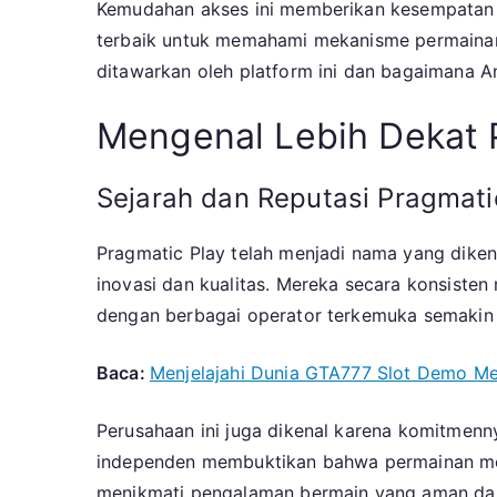
Tanpa
Kemudahan akses ini memberikan kesempatan b
Registrasi:
terbaik untuk memahami mekanisme permainan s
Ulasan
ditawarkan oleh platform ini dan bagaimana
Lengkap
dan
Mengenal Lebih Dekat 
Panduan
Bermain
Sejarah dan Reputasi Pragmati
Pragmatic Play telah menjadi nama yang dikena
inovasi dan kualitas. Mereka secara konsisten
dengan berbagai operator terkemuka semakin
Baca:
Menjelajahi Dunia GTA777 Slot Demo M
Perusahaan ini juga dikenal karena komitmenn
independen membuktikan bahwa permainan mere
menikmati pengalaman bermain yang aman dan