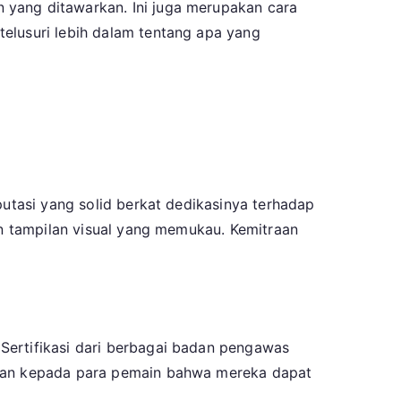
 yang ditawarkan. Ini juga merupakan cara
elusuri lebih dalam tentang apa yang
putasi yang solid berkat dedikasinya terhadap
an tampilan visual yang memukau. Kemitraan
Sertifikasi dari berbagai badan pengawas
minan kepada para pemain bahwa mereka dapat