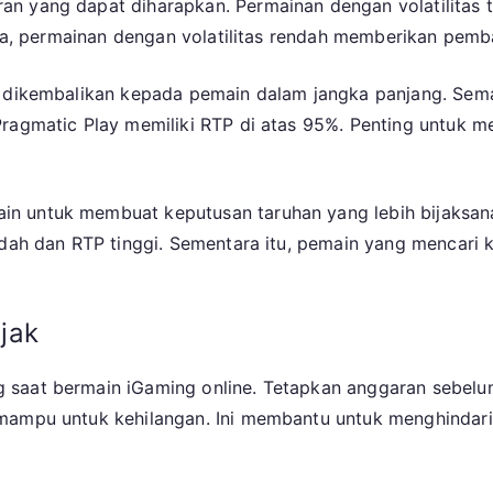
an yang dapat diharapkan. Permainan dengan volatilitas
nya, permainan dengan volatilitas rendah memberikan pembay
g dikembalikan kepada pemain dalam jangka panjang. Sema
Pragmatic Play memiliki RTP di atas 95%. Penting untuk 
in untuk membuat keputusan taruhan yang lebih bijaksan
endah dan RTP tinggi. Sementara itu, pemain yang mencari
jak
 saat bermain iGaming online. Tetapkan anggaran sebelum
a mampu untuk kehilangan. Ini membantu untuk menghinda