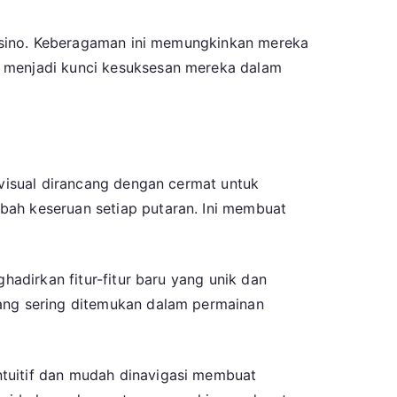
 casino. Keberagaman ini memungkinkan mereka
s menjadi kunci kesuksesan mereka dalam
 visual dirancang dengan cermat untuk
bah keseruan setiap putaran. Ini membuat
hadirkan fitur-fitur baru yang unik dan
yang sering ditemukan dalam permainan
ntuitif dan mudah dinavigasi membuat