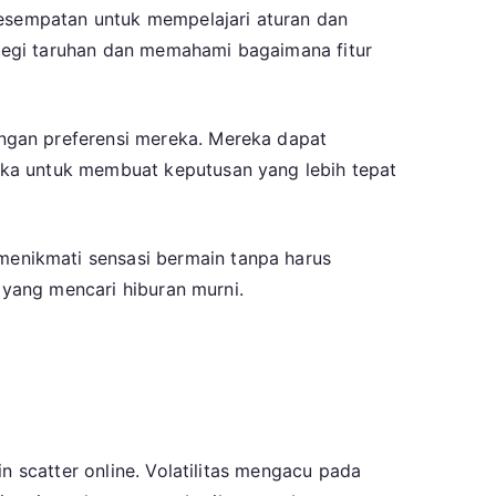
kesempatan untuk mempelajari aturan dan
tegi taruhan dan memahami bagaimana fitur
ngan preferensi mereka. Mereka dapat
eka untuk membuat keputusan yang lebih tepat
enikmati sensasi bermain tanpa harus
n yang mencari hiburan murni.
n scatter online. Volatilitas mengacu pada