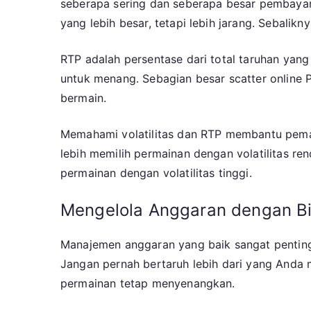
seberapa sering dan seberapa besar pembayar
yang lebih besar, tetapi lebih jarang. Sebalik
RTP adalah persentase dari total taruhan yan
untuk menang. Sebagian besar scatter online 
bermain.
Memahami volatilitas dan RTP membantu pema
lebih memilih permainan dengan volatilitas r
permainan dengan volatilitas tinggi.
Mengelola Anggaran dengan Bi
Manajemen anggaran yang baik sangat penting
Jangan pernah bertaruh lebih dari yang And
permainan tetap menyenangkan.