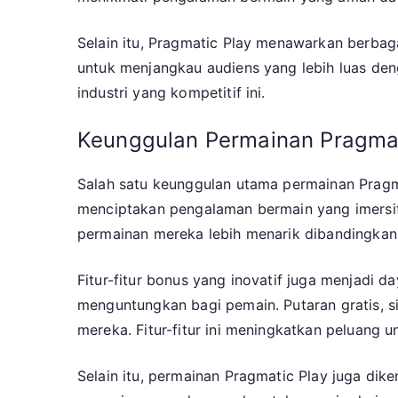
Selain itu, Pragmatic Play menawarkan berbaga
untuk menjangkau audiens yang lebih luas de
industri yang kompetitif ini.
Keunggulan Permainan Pragmat
Salah satu keunggulan utama permainan Pragmat
menciptakan pengalaman bermain yang imersif.
permainan mereka lebih menarik dibandingkan
Fitur-fitur bonus yang inovatif juga menjadi d
menguntungkan bagi pemain. Putaran gratis, s
mereka. Fitur-fitur ini meningkatkan peluang 
Selain itu, permainan Pragmatic Play juga di