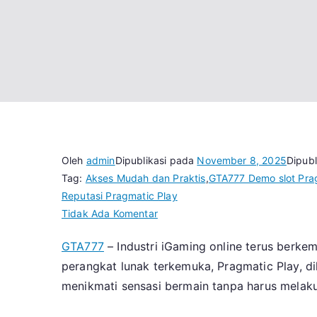
Oleh
admin
Dipublikasi pada
November 8, 2025
Dipubl
Tag:
Akses Mudah dan Praktis
,
GTA777 Demo slot Prag
Reputasi Pragmatic Play
pada
Tidak Ada Komentar
GTA777
GTA777
– Industri iGaming online terus berke
Demo
perangkat lunak terkemuka, Pragmatic Play, d
Slot
Pragmatic
menikmati sensasi bermain tanpa harus melakuk
Play