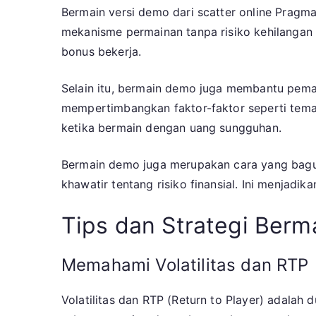
Bermain versi demo dari scatter online Pragm
mekanisme permainan tanpa risiko kehilangan
bonus bekerja.
Selain itu, bermain demo juga membantu pema
mempertimbangkan faktor-faktor seperti tema
ketika bermain dengan uang sungguhan.
Bermain demo juga merupakan cara yang bagus
khawatir tentang risiko finansial. Ini menjad
Tips dan Strategi Berm
Memahami Volatilitas dan RTP
Volatilitas dan RTP (Return to Player) adalah 