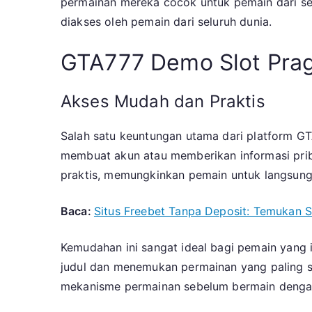
permainan mereka cocok untuk pemain dari s
diakses oleh pemain dari seluruh dunia.
GTA777 Demo Slot Prag
Akses Mudah dan Praktis
Salah satu keuntungan utama dari platform GT
membuat akun atau memberikan informasi priba
praktis, memungkinkan pemain untuk langsung
Baca:
Situs Freebet Tanpa Deposit: Temukan S
Kemudahan ini sangat ideal bagi pemain yang 
judul dan menemukan permainan yang paling s
mekanisme permainan sebelum bermain denga