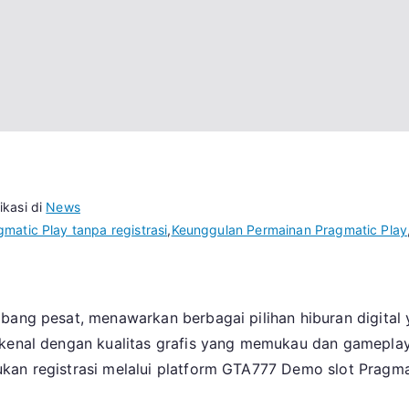
ikasi di
News
matic Play tanpa registrasi
,
Keunggulan Permainan Pragmatic Play
mbang pesat, menawarkan berbagai pilihan hiburan digita
ikenal dengan kualitas grafis yang memukau dan gameplay
an registrasi melalui platform GTA777 Demo slot Pragmati