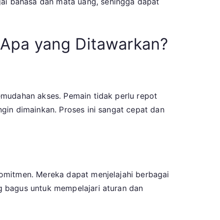
ai bahasa dan mata uang, sehingga dapat
 Apa yang Ditawarkan?
emudahan akses. Pemain tidak perlu repot
gin dimainkan. Proses ini sangat cepat dan
komitmen. Mereka dapat menjelajahi berbagai
g bagus untuk mempelajari aturan dan