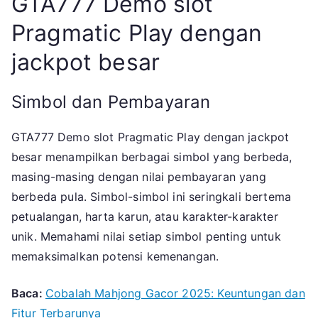
GTA777 Demo slot
Pragmatic Play dengan
jackpot besar
Simbol dan Pembayaran
GTA777 Demo slot Pragmatic Play dengan jackpot
besar menampilkan berbagai simbol yang berbeda,
masing-masing dengan nilai pembayaran yang
berbeda pula. Simbol-simbol ini seringkali bertema
petualangan, harta karun, atau karakter-karakter
unik. Memahami nilai setiap simbol penting untuk
memaksimalkan potensi kemenangan.
Baca:
Cobalah Mahjong Gacor 2025: Keuntungan dan
Fitur Terbarunya