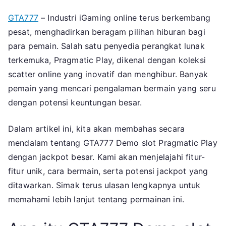
Mengenal
GTA777
– Industri iGaming online terus berkembang
GTA777
pesat, menghadirkan beragam pilihan hiburan bagi
Demo
slot
para pemain. Salah satu penyedia perangkat lunak
Pragmatic
terkemuka, Pragmatic Play, dikenal dengan koleksi
Play
scatter online yang inovatif dan menghibur. Banyak
dengan
pemain yang mencari pengalaman bermain yang seru
jackpot
dengan potensi keuntungan besar.
besar
Dalam artikel ini, kita akan membahas secara
mendalam tentang GTA777 Demo slot Pragmatic Play
dengan jackpot besar. Kami akan menjelajahi fitur-
fitur unik, cara bermain, serta potensi jackpot yang
ditawarkan. Simak terus ulasan lengkapnya untuk
memahami lebih lanjut tentang permainan ini.