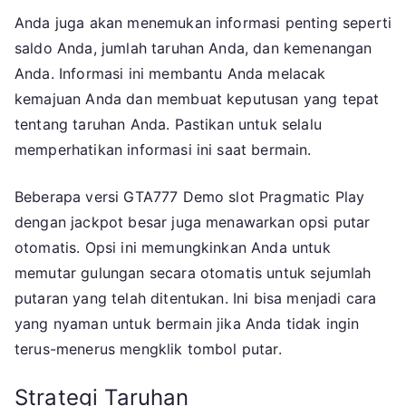
Anda juga akan menemukan informasi penting seperti
saldo Anda, jumlah taruhan Anda, dan kemenangan
Anda. Informasi ini membantu Anda melacak
kemajuan Anda dan membuat keputusan yang tepat
tentang taruhan Anda. Pastikan untuk selalu
memperhatikan informasi ini saat bermain.
Beberapa versi GTA777 Demo slot Pragmatic Play
dengan jackpot besar juga menawarkan opsi putar
otomatis. Opsi ini memungkinkan Anda untuk
memutar gulungan secara otomatis untuk sejumlah
putaran yang telah ditentukan. Ini bisa menjadi cara
yang nyaman untuk bermain jika Anda tidak ingin
terus-menerus mengklik tombol putar.
Strategi Taruhan