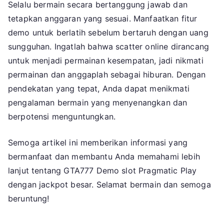
Selalu bermain secara bertanggung jawab dan
tetapkan anggaran yang sesuai. Manfaatkan fitur
demo untuk berlatih sebelum bertaruh dengan uang
sungguhan. Ingatlah bahwa scatter online dirancang
untuk menjadi permainan kesempatan, jadi nikmati
permainan dan anggaplah sebagai hiburan. Dengan
pendekatan yang tepat, Anda dapat menikmati
pengalaman bermain yang menyenangkan dan
berpotensi menguntungkan.
Semoga artikel ini memberikan informasi yang
bermanfaat dan membantu Anda memahami lebih
lanjut tentang GTA777 Demo slot Pragmatic Play
dengan jackpot besar. Selamat bermain dan semoga
beruntung!