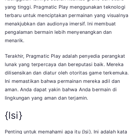
yang tinggi. Pragmatic Play menggunakan teknologi
terbaru untuk menciptakan permainan yang visualnya
menakjubkan dan audionya imersif. Ini membuat
pengalaman bermain lebih menyenangkan dan
menarik.
Terakhir, Pragmatic Play adalah penyedia perangkat
lunak yang terpercaya dan bereputasi baik. Mereka
dilisensikan dan diatur oleh otoritas game terkemuka.
Ini memastikan bahwa permainan mereka adil dan
aman. Anda dapat yakin bahwa Anda bermain di
lingkungan yang aman dan terjamin.
{lsi}
Penting untuk memahami apa itu {lsi}. Ini adalah kata