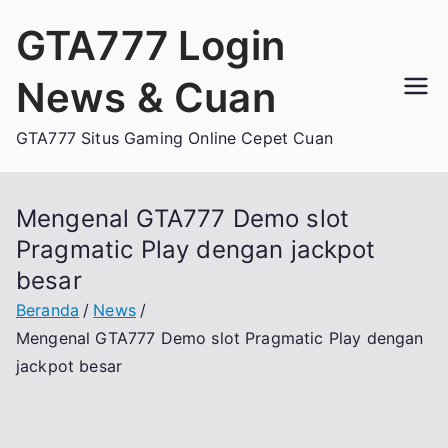
Loncat
GTA777 Login
ke
konten
News & Cuan
GTA777 Situs Gaming Online Cepet Cuan
Mengenal GTA777 Demo slot
Pragmatic Play dengan jackpot
besar
Beranda
News
Mengenal GTA777 Demo slot Pragmatic Play dengan
jackpot besar