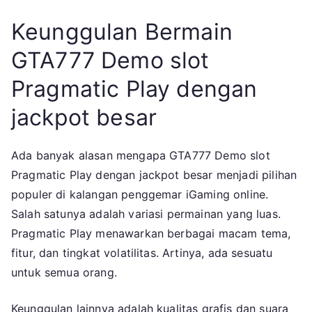
Keunggulan Bermain
GTA777 Demo slot
Pragmatic Play dengan
jackpot besar
Ada banyak alasan mengapa GTA777 Demo slot
Pragmatic Play dengan jackpot besar menjadi pilihan
populer di kalangan penggemar iGaming online.
Salah satunya adalah variasi permainan yang luas.
Pragmatic Play menawarkan berbagai macam tema,
fitur, dan tingkat volatilitas. Artinya, ada sesuatu
untuk semua orang.
Keunggulan lainnya adalah kualitas grafis dan suara