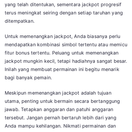
yang telah ditentukan, sementara jackpot progresif
terus meningkat seiring dengan setiap taruhan yang
ditempatkan.
Untuk memenangkan jackpot, Anda biasanya perlu
mendapatkan kombinasi simbol tertentu atau memicu
fitur bonus tertentu. Peluang untuk memenangkan
jackpot mungkin kecil, tetapi hadiahnya sangat besar.
Inilah yang membuat permainan ini begitu menarik
bagi banyak pemain.
Meskipun memenangkan jackpot adalah tujuan
utama, penting untuk bermain secara bertanggung
jawab. Tetapkan anggaran dan patuhi anggaran
tersebut. Jangan pernah bertaruh lebih dari yang
Anda mampu kehilangan. Nikmati permainan dan