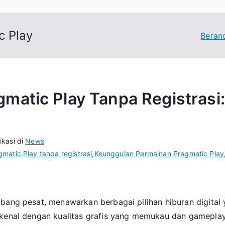
c Play
Beran
matic Play Tanpa Registrasi
ikasi di
News
matic Play tanpa registrasi
,
Keunggulan Permainan Pragmatic Play
mbang pesat, menawarkan berbagai pilihan hiburan digita
ikenal dengan kualitas grafis yang memukau dan gameplay