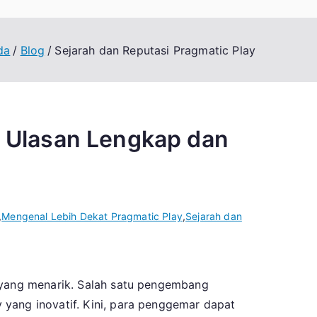
da
Blog
Sejarah dan Reputasi Pragmatic Play
: Ulasan Lengkap dan
,
Mengenal Lebih Dekat Pragmatic Play
,
Sejarah dan
l yang menarik. Salah satu pengembang
 yang inovatif. Kini, para penggemar dapat