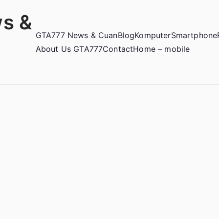
s &
GTA777 News & Cuan
Blog
Komputer
Smartphone
About Us GTA777
Contact
Home – mobile