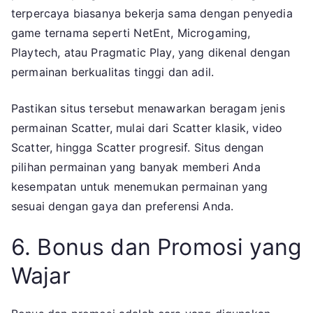
terpercaya biasanya bekerja sama dengan penyedia
game ternama seperti NetEnt, Microgaming,
Playtech, atau Pragmatic Play, yang dikenal dengan
permainan berkualitas tinggi dan adil.
Pastikan situs tersebut menawarkan beragam jenis
permainan Scatter, mulai dari Scatter klasik, video
Scatter, hingga Scatter progresif. Situs dengan
pilihan permainan yang banyak memberi Anda
kesempatan untuk menemukan permainan yang
sesuai dengan gaya dan preferensi Anda.
6. Bonus dan Promosi yang
Wajar