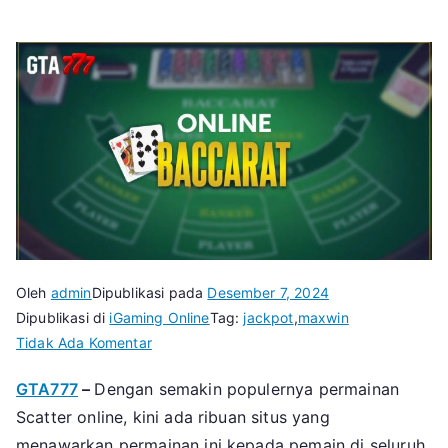
Oleh
admin
Dipublikasi pada
Desember 7, 2024
Dipublikasi di
iGaming Online
Tag:
jackpot
,
maxwin
pada
Tidak Ada Komentar
Bagaimana
GTA777
–
Dengan semakin populernya permainan
Memilih
Scatter online, kini ada ribuan situs yang
Situs
Scatter
menawarkan permainan ini kepada pemain di seluruh