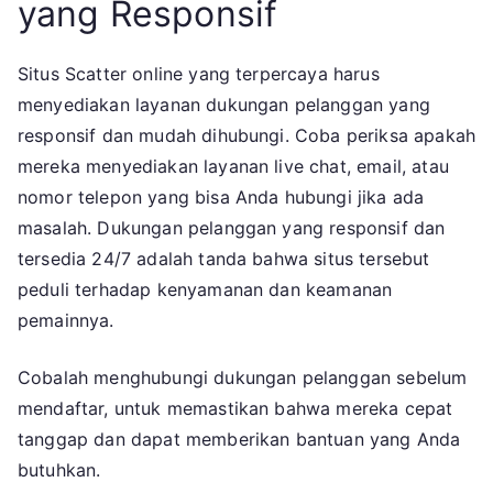
yang Responsif
Situs Scatter online yang terpercaya harus
menyediakan layanan dukungan pelanggan yang
responsif dan mudah dihubungi. Coba periksa apakah
mereka menyediakan layanan live chat, email, atau
nomor telepon yang bisa Anda hubungi jika ada
masalah. Dukungan pelanggan yang responsif dan
tersedia 24/7 adalah tanda bahwa situs tersebut
peduli terhadap kenyamanan dan keamanan
pemainnya.
Cobalah menghubungi dukungan pelanggan sebelum
mendaftar, untuk memastikan bahwa mereka cepat
tanggap dan dapat memberikan bantuan yang Anda
butuhkan.