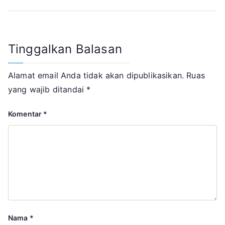
Tinggalkan Balasan
Alamat email Anda tidak akan dipublikasikan.
Ruas
yang wajib ditandai
*
Komentar
*
Nama
*