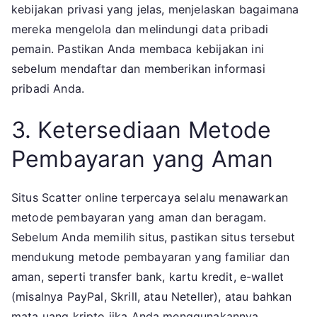
kebijakan privasi yang jelas, menjelaskan bagaimana
mereka mengelola dan melindungi data pribadi
pemain. Pastikan Anda membaca kebijakan ini
sebelum mendaftar dan memberikan informasi
pribadi Anda.
3. Ketersediaan Metode
Pembayaran yang Aman
Situs Scatter online terpercaya selalu menawarkan
metode pembayaran yang aman dan beragam.
Sebelum Anda memilih situs, pastikan situs tersebut
mendukung metode pembayaran yang familiar dan
aman, seperti transfer bank, kartu kredit, e-wallet
(misalnya PayPal, Skrill, atau Neteller), atau bahkan
mata uang kripto jika Anda menggunakannya.