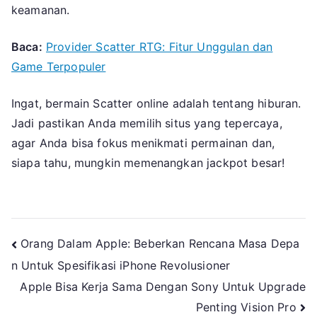
keamanan.
Baca:
Provider Scatter RTG: Fitur Unggulan dan
Game Terpopuler
Ingat, bermain Scatter online adalah tentang hiburan.
Jadi pastikan Anda memilih situs yang tepercaya,
agar Anda bisa fokus menikmati permainan dan,
siapa tahu, mungkin memenangkan jackpot besar!
Navigasi
Orang Dalam Apple: Beberkan Rencana Masa Depa
n Untuk Spesifikasi iPhone Revolusioner
pos
Apple Bisa Kerja Sama Dengan Sony Untuk Upgrade
Penting Vision Pro