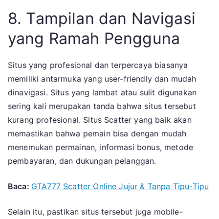
8. Tampilan dan Navigasi
yang Ramah Pengguna
Situs yang profesional dan terpercaya biasanya
memiliki antarmuka yang user-friendly dan mudah
dinavigasi. Situs yang lambat atau sulit digunakan
sering kali merupakan tanda bahwa situs tersebut
kurang profesional. Situs Scatter yang baik akan
memastikan bahwa pemain bisa dengan mudah
menemukan permainan, informasi bonus, metode
pembayaran, dan dukungan pelanggan.
Baca:
GTA777 Scatter Online Jujur & Tanpa Tipu-Tipu
Selain itu, pastikan situs tersebut juga mobile-