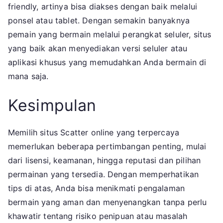
friendly, artinya bisa diakses dengan baik melalui
ponsel atau tablet. Dengan semakin banyaknya
pemain yang bermain melalui perangkat seluler, situs
yang baik akan menyediakan versi seluler atau
aplikasi khusus yang memudahkan Anda bermain di
mana saja.
Kesimpulan
Memilih situs Scatter online yang terpercaya
memerlukan beberapa pertimbangan penting, mulai
dari lisensi, keamanan, hingga reputasi dan pilihan
permainan yang tersedia. Dengan memperhatikan
tips di atas, Anda bisa menikmati pengalaman
bermain yang aman dan menyenangkan tanpa perlu
khawatir tentang risiko penipuan atau masalah