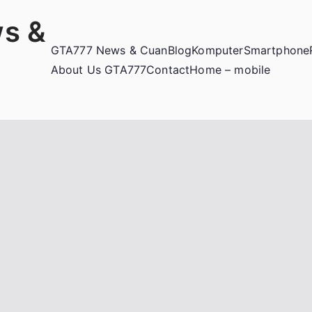
s &
GTA777 News & Cuan
Blog
Komputer
Smartphone
About Us GTA777
Contact
Home – mobile