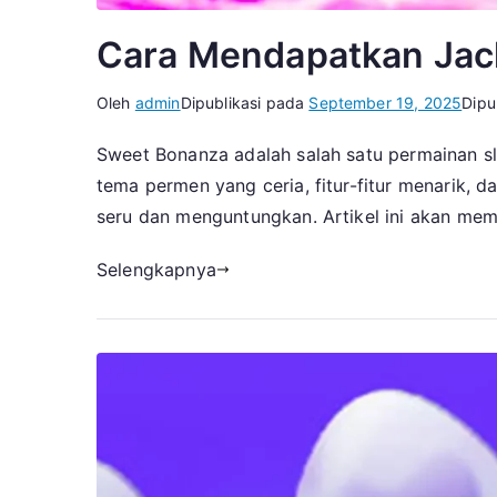
Cara Mendapatkan Jac
Oleh
admin
Dipublikasi pada
September 19, 2025
Dipu
Sweet Bonanza adalah salah satu permainan sl
tema permen yang ceria, fitur-fitur menarik
seru dan menguntungkan. Artikel ini akan me
Selengkapnya