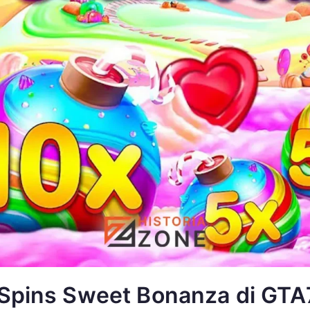
 Spins Sweet Bonanza di GT