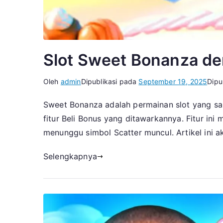
Slot Sweet Bonanza de
Oleh
admin
Dipublikasi pada
September 19, 2025
Dipu
Sweet Bonanza adalah permainan slot yang sa
fitur Beli Bonus yang ditawarkannya. Fitur i
menunggu simbol Scatter muncul. Artikel ini a
Selengkapnya