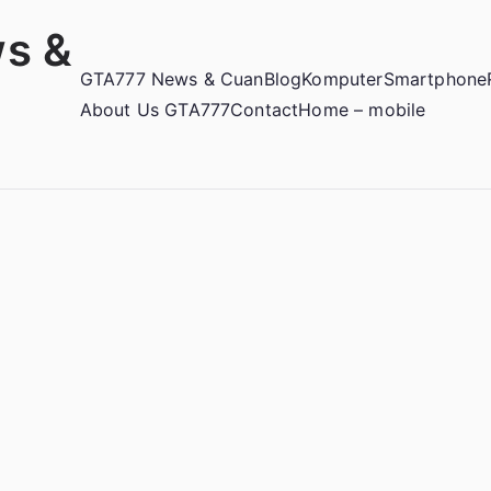
s &
GTA777 News & Cuan
Blog
Komputer
Smartphone
About Us GTA777
Contact
Home – mobile