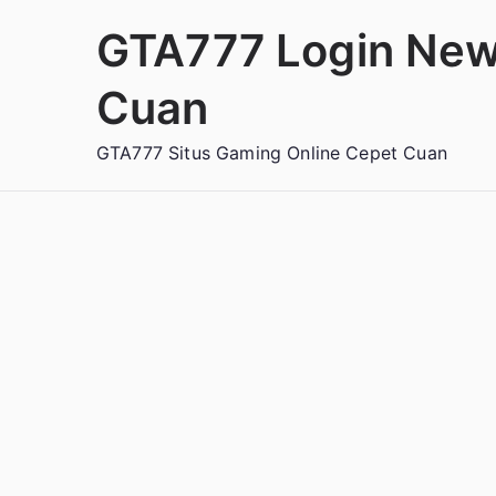
Loncat
GTA777 Login New
ke
konten
Cuan
GTA777 Situs Gaming Online Cepet Cuan