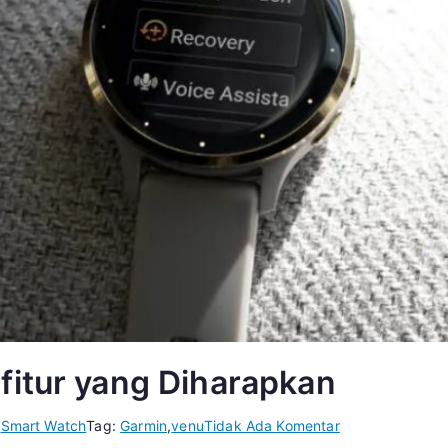
fitur yang Diharapkan
pada
i
Smart Watch
Tag:
Garmin
,
venu
Tidak Ada Komentar