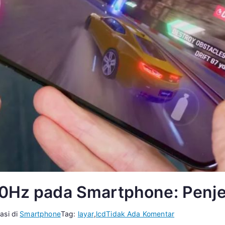
20Hz pada Smartphone: Penj
pada
asi di
Smartphone
Tag:
layar
,
lcd
Tidak Ada Komentar