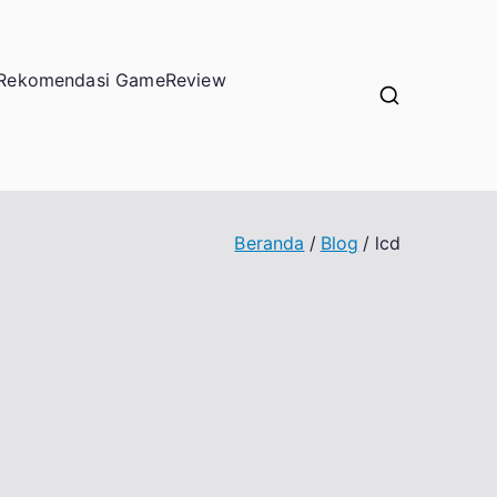
Rekomendasi Game
Review
Beranda
Blog
lcd