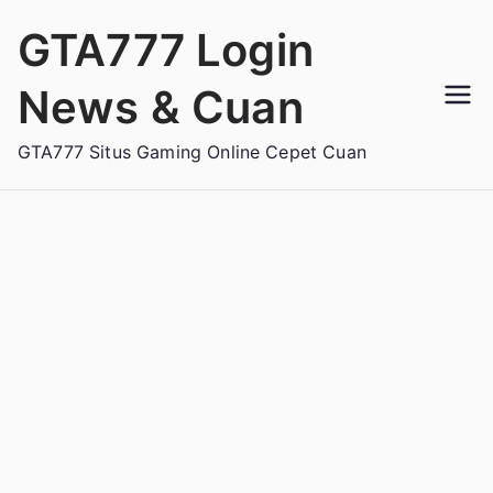
Loncat
GTA777 Login
ke
konten
News & Cuan
GTA777 Situs Gaming Online Cepet Cuan