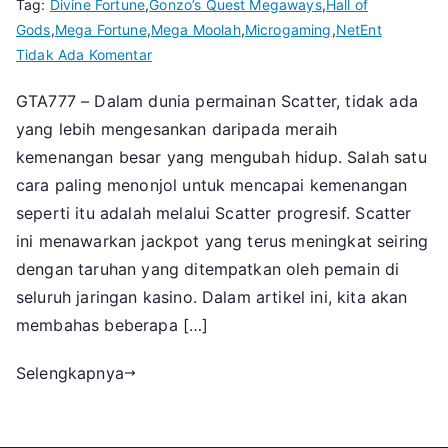
Tag:
Divine Fortune
,
Gonzo’s Quest Megaways
,
Hall of
Gods
,
Mega Fortune
,
Mega Moolah
,
Microgaming
,
NetEnt
pada
Tidak Ada Komentar
Scatter
GTA777 – Dalam dunia permainan Scatter, tidak ada
Progresif
yang lebih mengesankan daripada meraih
yang
Mengubah
kemenangan besar yang mengubah hidup. Salah satu
Pemain
cara paling menonjol untuk mencapai kemenangan
Biasa
seperti itu adalah melalui Scatter progresif. Scatter
Menjadi
ini menawarkan jackpot yang terus meningkat seiring
Jutawan,
dengan taruhan yang ditempatkan oleh pemain di
Kamu
seluruh jaringan kasino. Dalam artikel ini, kita akan
Selanjutnya?
membahas beberapa […]
Selengkapnya