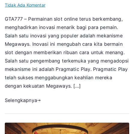
pada
Tidak Ada Komentar
Pragmatic
GTA777 – Permainan slot online terus berkembang,
Play
menghadirkan inovasi menarik bagi para pemain.
Megaways
di
Salah satu inovasi yang populer adalah mekanisme
GTA777:
Megaways. Inovasi ini mengubah cara kita bermain
Permainan
slot dengan memberikan ribuan cara untuk menang.
Slot
Salah satu pengembang terkemuka yang mengadopsi
dengan
mekanisme ini adalah Pragmatic Play. Pragmatic Play
Banyak
telah sukses menggabungkan keahlian mereka
Cara
dengan kekuatan Megaways. […]
Menang
Selengkapnya