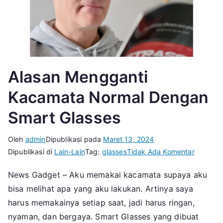
Alasan Mengganti
Kacamata Normal Dengan
Smart Glasses
Oleh
admin
Dipublikasi pada
Maret 13, 2024
pada
Dipublikasi di
Lain-Lain
Tag:
glasses
Tidak Ada Komentar
Alasan
News Gadget – Aku memakai kacamata supaya aku
Menggan
bisa melihat apa yang aku lakukan. Artinya saya
Kacama
Normal
harus memakainya setiap saat, jadi harus ringan,
Dengan
nyaman, dan bergaya. Smart Glasses yang dibuat