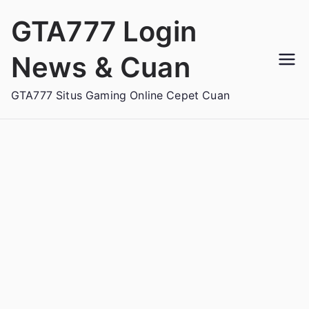
Loncat
GTA777 Login
ke
konten
News & Cuan
GTA777 Situs Gaming Online Cepet Cuan