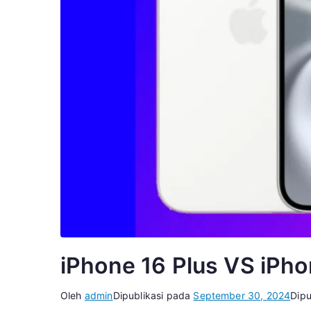
iPhone 16 Plus VS iPh
Oleh
admin
Dipublikasi pada
September 30, 2024
Dipu