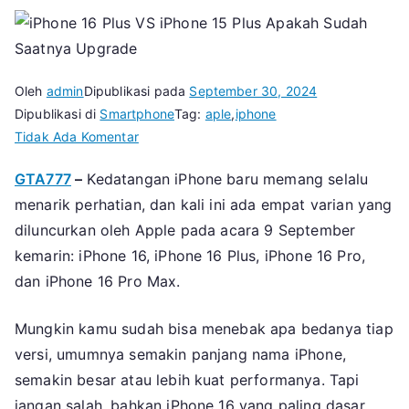
Oleh
admin
Dipublikasi pada
September 30, 2024
Dipublikasi di
Smartphone
Tag:
aple
,
iphone
pada
Tidak Ada Komentar
iPhone
GTA777
–
Kedatangan iPhone baru memang selalu
16
menarik perhatian, dan kali ini ada empat varian yang
Plus
VS
diluncurkan oleh Apple pada acara 9 September
iPhone
kemarin: iPhone 16, iPhone 16 Plus, iPhone 16 Pro,
15
dan iPhone 16 Pro Max.
Plus:
Apakah
Mungkin kamu sudah bisa menebak apa bedanya tiap
Sudah
versi, umumnya semakin panjang nama iPhone,
Saatnya
semakin besar atau lebih kuat performanya. Tapi
Upgrade
jangan salah, bahkan iPhone 16 yang paling dasar