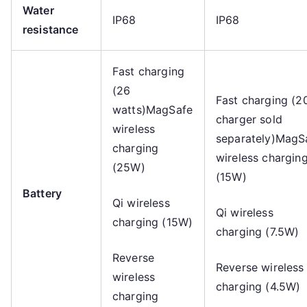
Water
IP68
IP68
resistance
Fast charging
(26
Fast charging (
watts)MagSafe
charger sold
wireless
separately)MagS
charging
wireless chargin
(25W)
(15W)
Battery
Qi wireless
Qi wireless
charging (15W)
charging (7.5W)
Reverse
Reverse wireless
wireless
charging (4.5W)
charging