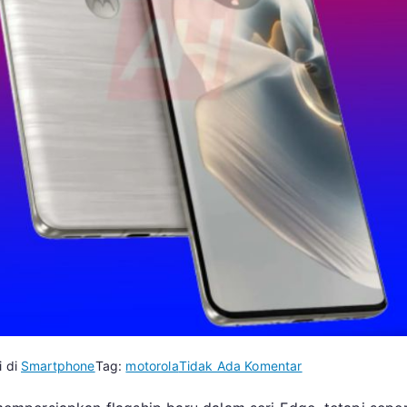
pada
i di
Smartphone
Tag:
motorola
Tidak Ada Komentar
Smartphone