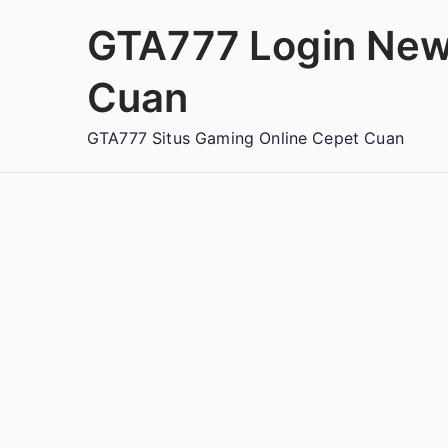
Loncat
GTA777 Login New
ke
konten
Cuan
GTA777 Situs Gaming Online Cepet Cuan