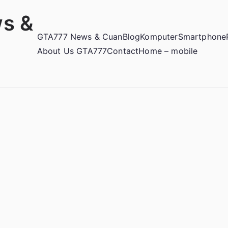
s &
GTA777 News & Cuan
Blog
Komputer
Smartphone
About Us GTA777
Contact
Home – mobile