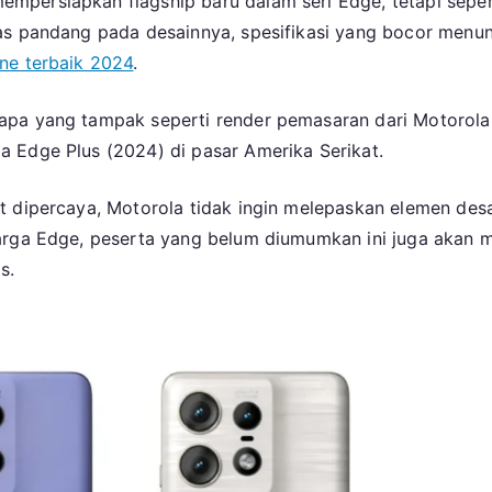
mpersiapkan flagship baru dalam seri Edge, tetapi sepe
Motorola
as pandang pada desainnya, spesifikasi yang bocor menun
Baru
Bisa
ne terbaik 2024
.
Kalahkan
Galaxy
apa yang tampak seperti render pemasaran dari Motorola
S24
 Edge Plus (2024) di pasar Amerika Serikat.
Ultra
t dipercaya, Motorola tidak ingin melepaskan elemen desa
uarga Edge, peserta yang belum diumumkan ini juga akan 
s.