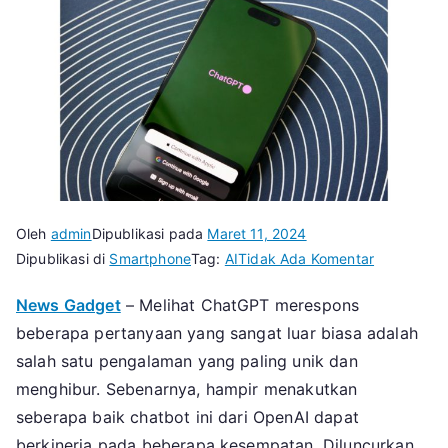
Oleh
admin
Dipublikasi pada
Maret 11, 2024
pada
Dipublikasi di
Smartphone
Tag:
AI
Tidak Ada Komentar
Cara
News Gadget
– Melihat ChatGPT merespons
Mengguna
beberapa pertanyaan yang sangat luar biasa adalah
ChatGPT
di
salah satu pengalaman yang paling unik dan
iPhone
menghibur. Sebenarnya, hampir menakutkan
dan
seberapa baik chatbot ini dari OpenAI dapat
Android
berkinerja pada beberapa kesempatan. Diluncurkan