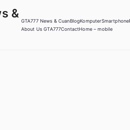
s &
GTA777 News & Cuan
Blog
Komputer
Smartphone
About Us GTA777
Contact
Home – mobile