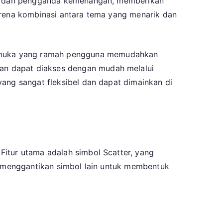
tis dan pengganda kemenangan, memberikan
arena kombinasi antara tema yang menarik dan
armuka yang ramah pengguna memudahkan
an dapat diakses dengan mudah melalui
yang sangat fleksibel dan dapat dimainkan di
Fitur utama adalah simbol Scatter, yang
at menggantikan simbol lain untuk membentuk