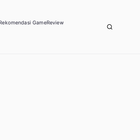
Rekomendasi Game
Review