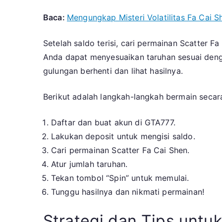
Baca:
Mengungkap Misteri Volatilitas Fa Cai S
Setelah saldo terisi, cari permainan Scatter F
Anda dapat menyesuaikan taruhan sesuai deng
gulungan berhenti dan lihat hasilnya.
Berikut adalah langkah-langkah bermain secara
Daftar dan buat akun di GTA777.
Lakukan deposit untuk mengisi saldo.
Cari permainan Scatter Fa Cai Shen.
Atur jumlah taruhan.
Tekan tombol “Spin” untuk memulai.
Tunggu hasilnya dan nikmati permainan!
Strategi dan Tips unt