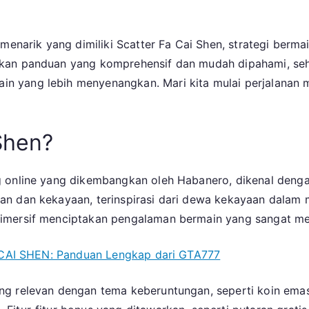
menarik yang dimiliki Scatter Fa Cai Shen, strategi berma
ikan panduan yang komprehensif dan mudah dipahami, se
 yang lebih menyenangkan. Mari kita mulai perjalanan m
Shen?
 online yang dikembangkan oleh Habanero, dikenal denga
n dan kekayaan, terinspirasi dari dewa kekayaan dalam mi
imersif menciptakan pengalaman bermain yang sangat me
A CAI SHEN: Panduan Lengkap dari GTA777
ng relevan dengan tema keberuntungan, seperti koin ema