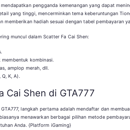
n mendapatkan pengganda kemenangan yang dapat meningk
etail yang tinggi, mencerminkan tema keberuntungan Tiong
an memberikan hadiah sesuai dengan tabel pembayaran yan
ring muncul dalam Scatter Fa Cai Shen:
.
k membentuk kombinasi.
s, amplop merah, dll.
 Q, K, A).
a Cai Shen di GTA777
 GTA777, langkah pertama adalah mendaftar dan membuat a
 biasanya menawarkan berbagai pilihan metode pembaya
tuhan Anda. {Platform iGaming}