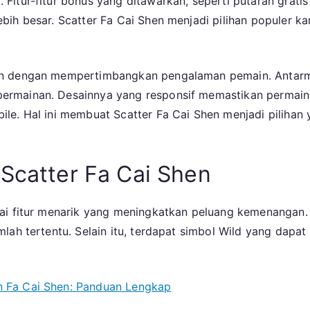
 Fitur-fitur bonus yang ditawarkan, seperti putaran gra
bih besar. Scatter Fa Cai Shen menjadi pilihan populer k
hen dengan mempertimbangkan pengalaman pemain. Ant
ermainan. Desainnya yang responsif memastikan permain
e. Hal ini membuat Scatter Fa Cai Shen menjadi pilihan 
 Scatter Fa Cai Shen
ai fitur menarik yang meningkatkan peluang kemenangan. 
mlah tertentu. Selain itu, terdapat simbol Wild yang dap
 Fa Cai Shen: Panduan Lengkap