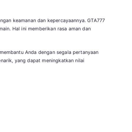
 dengan keamanan dan kepercayaannya. GTA777
main. Hal ini memberikan rasa aman dan
p membantu Anda dengan segala pertanyaan
arik, yang dapat meningkatkan nilai