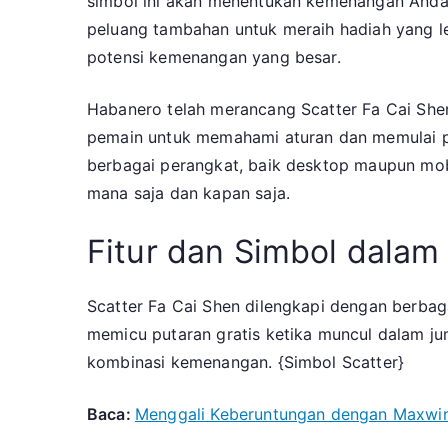
simbol ini akan menentukan kemenangan Anda.
peluang tambahan untuk meraih hadiah yang le
potensi kemenangan yang besar.
Habanero telah merancang Scatter Fa Cai S
pemain untuk memahami aturan dan memulai p
berbagai perangkat, baik desktop maupun mobil
mana saja dan kapan saja.
Fitur dan Simbol dalam
Scatter Fa Cai Shen dilengkapi dengan berbag
memicu putaran gratis ketika muncul dalam ju
kombinasi kemenangan. {Simbol Scatter}
Baca:
Menggali Keberuntungan dengan Maxwin