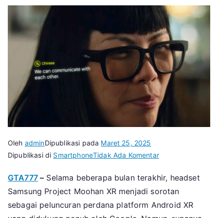
Oleh
admin
Dipublikasi pada
Maret 25, 2025
pada
Dipublikasi di
Smartphone
Tidak Ada Komentar
Samsung
GTA777
–
Selama beberapa bulan terakhir, headset
Siap
Samsung Project Moohan XR menjadi sorotan
Luncurkan
Kacamata
sebagai peluncuran perdana platform Android XR
Pintar