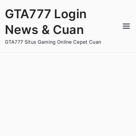
Loncat
GTA777 Login
ke
konten
News & Cuan
GTA777 Situs Gaming Online Cepet Cuan