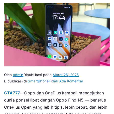
Oleh
admin
Dipublikasi pada
Maret 26, 2025
pada
Dipublikasi di
Smartphone
Tidak Ada Komentar
Oppo
GTA777
–
Oppo dan OnePlus kembali mengejutkan
Find
dunia ponsel lipat dengan Oppo Find N5 — penerus
N5:
Seharusnya
OnePlus Open yang lebih tipis, lebih cepat, dan lebih
Jadi