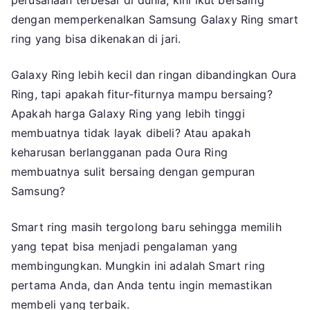
perusahaan terbesar di dunia, kini ikut bersaing
Ring:
dengan memperkenalkan Samsung Galaxy Ring smart
Smart
ring yang bisa dikenakan di jari.
Ring
Mana
Galaxy Ring lebih kecil dan ringan dibandingkan Oura
yang
Ring, tapi apakah fitur-fiturnya mampu bersaing?
Lebih
Apakah harga Galaxy Ring yang lebih tinggi
Baik
membuatnya tidak layak dibeli? Atau apakah
keharusan berlangganan pada Oura Ring
membuatnya sulit bersaing dengan gempuran
Samsung?
Smart ring masih tergolong baru sehingga memilih
yang tepat bisa menjadi pengalaman yang
membingungkan. Mungkin ini adalah Smart ring
pertama Anda, dan Anda tentu ingin memastikan
membeli yang terbaik.