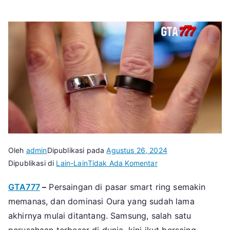
Oleh
admin
Dipublikasi pada
Agustus 26, 2024
pada
Dipublikasi di
Lain-Lain
Tidak Ada Komentar
Samsung
GTA777
–
Persaingan di pasar smart ring semakin
Galaxy
memanas, dan dominasi Oura yang sudah lama
Ring
VS
akhirnya mulai ditantang. Samsung, salah satu
Oura