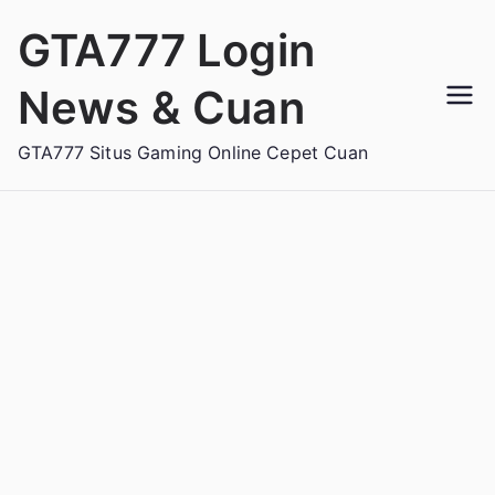
Loncat
GTA777 Login
ke
konten
News & Cuan
GTA777 Situs Gaming Online Cepet Cuan