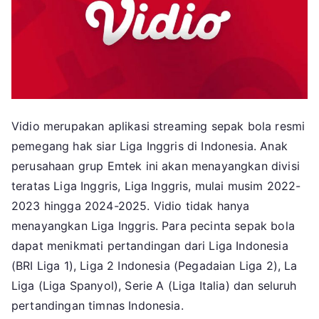
Vidio merupakan aplikasi streaming sepak bola resmi
pemegang hak siar Liga Inggris di Indonesia. Anak
perusahaan grup Emtek ini akan menayangkan divisi
teratas Liga Inggris, Liga Inggris, mulai musim 2022-
2023 hingga 2024-2025. Vidio tidak hanya
menayangkan Liga Inggris. Para pecinta sepak bola
dapat menikmati pertandingan dari Liga Indonesia
(BRI Liga 1), Liga 2 Indonesia (Pegadaian Liga 2), La
Liga (Liga Spanyol), Serie A (Liga Italia) dan seluruh
pertandingan timnas Indonesia.