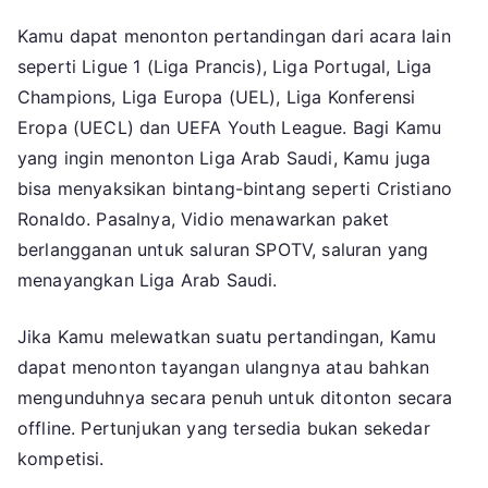
Kamu dapat menonton pertandingan dari acara lain
seperti Ligue 1 (Liga Prancis), Liga Portugal, Liga
Champions, Liga Europa (UEL), Liga Konferensi
Eropa (UECL) dan UEFA Youth League. Bagi Kamu
yang ingin menonton Liga Arab Saudi, Kamu juga
bisa menyaksikan bintang-bintang seperti Cristiano
Ronaldo. Pasalnya, Vidio menawarkan paket
berlangganan untuk saluran SPOTV, saluran yang
menayangkan Liga Arab Saudi.
Jika Kamu melewatkan suatu pertandingan, Kamu
dapat menonton tayangan ulangnya atau bahkan
mengunduhnya secara penuh untuk ditonton secara
offline. Pertunjukan yang tersedia bukan sekedar
kompetisi.