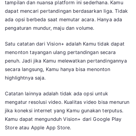
tampilan dan nuansa platform ini sederhana. Kamu
dapat mencari pertandingan berdasarkan liga. Tidak
ada opsi berbeda saat memutar acara. Hanya ada
pengaturan mundur, maju dan volume.
Satu catatan dari Vision+ adalah Kamu tidak dapat
menonton tayangan ulang pertandingan secara
penuh. Jadi jika Kamu melewatkan pertandingannya
secara langsung, Kamu hanya bisa menonton
highlightnya saja.
Catatan lainnya adalah tidak ada opsi untuk
mengatur resolusi video. Kualitas video bisa menurun
jika koneksi internet yang Kamu gunakan terputus.
Kamu dapat mengunduh Vision+ dari Google Play
Store atau Apple App Store.