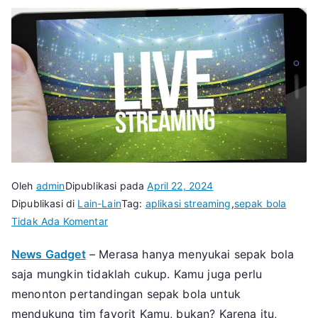
Oleh
admin
Dipublikasi pada
April 22, 2024
Dipublikasi di
Lain-Lain
Tag:
aplikasi streaming
,
sepak bola
pada
Tidak Ada Komentar
Rekomendasi
News Gadget
– Merasa hanya menyukai sepak bola
Aplikasi
saja mungkin tidaklah cukup. Kamu juga perlu
Streaming
Sepak
menonton pertandingan sepak bola untuk
Bola
mendukung tim favorit Kamu, bukan? Karena itu,