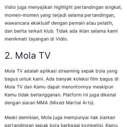
Vidio juga menyajikan highlight pertandingan singkat,
momen-momen yang terjadi selama pertandingan,
wawancara eksklusif dengan pemain atau pelatih,
dan berita terkait klub. Tidak ada iklan selama kami
menikmati tayangan di Vidio.
2. Mola TV
Mola TV adalah aplikasi streaming sepak bola yang
bagus untuk kami. Ada banyak koleksi film bagus di
Mola TV dan Kamu dapat menontonnya meskipun
Kamu tidak berlangganan. Platform ini juga dikenal
dengan siaran MMA (Mixed Martial Arts).
Meski demikian, Mola juga mempunyai hak siarkan
pertandingan sepak bola berbagai kompetisi. Kamu