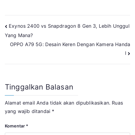
Navigasi
Exynos 2400 vs Snapdragon 8 Gen 3, Lebih Unggul
Yang Mana?
pos
OPPO A79 5G: Desain Keren Dengan Kamera Handa
l
Tinggalkan Balasan
Alamat email Anda tidak akan dipublikasikan.
Ruas
yang wajib ditandai
*
Komentar
*