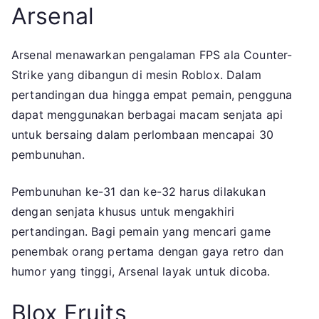
Arsenal
Arsenal menawarkan pengalaman FPS ala Counter-
Strike yang dibangun di mesin Roblox. Dalam
pertandingan dua hingga empat pemain, pengguna
dapat menggunakan berbagai macam senjata api
untuk bersaing dalam perlombaan mencapai 30
pembunuhan.
Pembunuhan ke-31 dan ke-32 harus dilakukan
dengan senjata khusus untuk mengakhiri
pertandingan. Bagi pemain yang mencari game
penembak orang pertama dengan gaya retro dan
humor yang tinggi, Arsenal layak untuk dicoba.
Blox Fruits