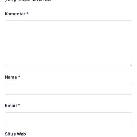
Komentar
*
Nama
*
Email
*
Situs Web