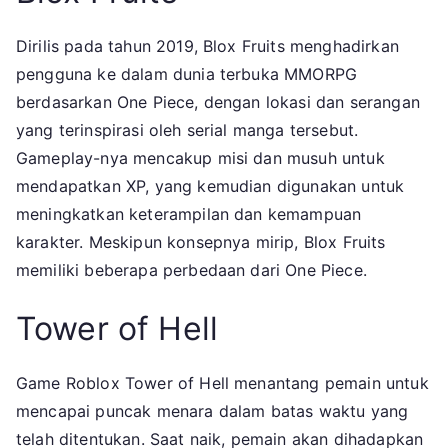
Dirilis pada tahun 2019, Blox Fruits menghadirkan
pengguna ke dalam dunia terbuka MMORPG
berdasarkan One Piece, dengan lokasi dan serangan
yang terinspirasi oleh serial manga tersebut.
Gameplay-nya mencakup misi dan musuh untuk
mendapatkan XP, yang kemudian digunakan untuk
meningkatkan keterampilan dan kemampuan
karakter. Meskipun konsepnya mirip, Blox Fruits
memiliki beberapa perbedaan dari One Piece.
Tower of Hell
Game Roblox Tower of Hell menantang pemain untuk
mencapai puncak menara dalam batas waktu yang
telah ditentukan. Saat naik, pemain akan dihadapkan