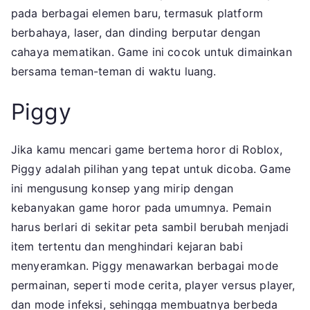
pada berbagai elemen baru, termasuk platform
berbahaya, laser, dan dinding berputar dengan
cahaya mematikan. Game ini cocok untuk dimainkan
bersama teman-teman di waktu luang.
Piggy
Jika kamu mencari game bertema horor di Roblox,
Piggy adalah pilihan yang tepat untuk dicoba. Game
ini mengusung konsep yang mirip dengan
kebanyakan game horor pada umumnya. Pemain
harus berlari di sekitar peta sambil berubah menjadi
item tertentu dan menghindari kejaran babi
menyeramkan. Piggy menawarkan berbagai mode
permainan, seperti mode cerita, player versus player,
dan mode infeksi, sehingga membuatnya berbeda