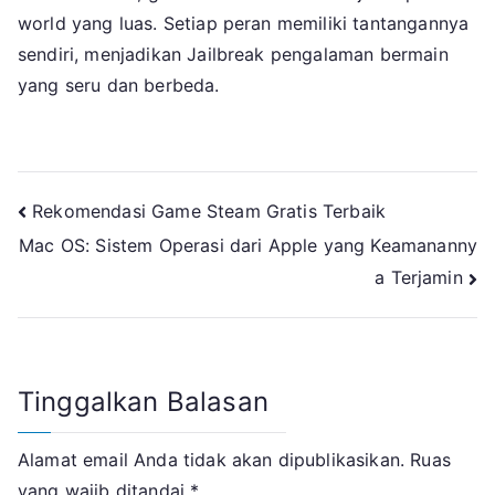
world yang luas. Setiap peran memiliki tantangannya
sendiri, menjadikan Jailbreak pengalaman bermain
yang seru dan berbeda.
Navigasi
Rekomendasi Game Steam Gratis Terbaik
Mac OS: Sistem Operasi dari Apple yang Keamananny
pos
a Terjamin
Tinggalkan Balasan
Alamat email Anda tidak akan dipublikasikan.
Ruas
yang wajib ditandai
*