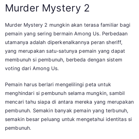
Murder Mystery 2
Murder Mystery 2 mungkin akan terasa familiar bagi
pemain yang sering bermain Among Us. Perbedaan
utamanya adalah diperkenalkannya peran sheriff,
yang merupakan satu-satunya pemain yang dapat
membunuh si pembunuh, berbeda dengan sistem
voting dari Among Us.
Pemain harus berlari mengelilingi peta untuk
menghindari si pembunuh selama mungkin, sambil
mencari tahu siapa di antara mereka yang merupakan
pembunuh. Semakin banyak pemain yang terbunuh,
semakin besar peluang untuk mengetahui identitas si
pembunuh.