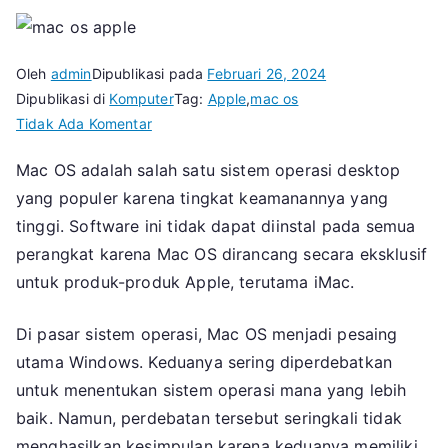
Oleh
admin
Dipublikasi pada
Februari 26, 2024
Dipublikasi di
Komputer
Tag:
Apple
,
mac os
pada
Tidak Ada Komentar
Mac
Mac OS adalah salah satu sistem operasi desktop
OS:
yang populer karena tingkat keamanannya yang
Sistem
Operasi
tinggi. Software ini tidak dapat diinstal pada semua
dari
perangkat karena Mac OS dirancang secara eksklusif
Apple
untuk produk-produk Apple, terutama iMac.
yang
Keamanannya
Di pasar sistem operasi, Mac OS menjadi pesaing
Terjamin
utama Windows. Keduanya sering diperdebatkan
untuk menentukan sistem operasi mana yang lebih
baik. Namun, perdebatan tersebut seringkali tidak
menghasilkan kesimpulan karena keduanya memiliki