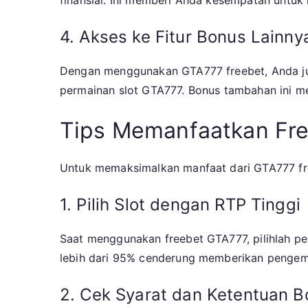
finansial. Ini memberi Anda kesempatan untuk
4. Akses ke Fitur Bonus Lainny
Dengan menggunakan GTA777 freebet, Anda juga
permainan slot GTA777. Bonus tambahan ini m
Tips Memanfaatkan Fr
Untuk memaksimalkan manfaat dari GTA777 fre
1. Pilih Slot dengan RTP Tinggi
Saat menggunakan freebet GTA777, pilihlah p
lebih dari 95% cenderung memberikan pengemb
2. Cek Syarat dan Ketentuan 