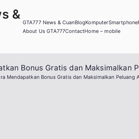
s &
GTA777 News & Cuan
Blog
Komputer
Smartphone
About Us GTA777
Contact
Home – mobile
tkan Bonus Gratis dan Maksimalkan 
ara Mendapatkan Bonus Gratis dan Maksimalkan Peluang 