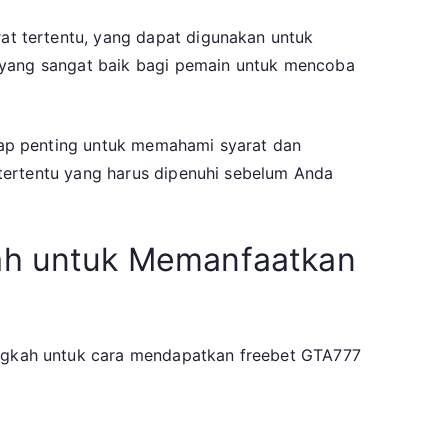
t tertentu, yang dapat digunakan untuk
n yang sangat baik bagi pemain untuk mencoba
tap penting untuk memahami syarat dan
tertentu yang harus dipenuhi sebelum Anda
ah untuk Memanfaatkan
ngkah untuk cara mendapatkan freebet GTA777