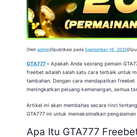
Oleh
admin
Dipublikasi pada
September 16, 2025
Dipu
GTA777
–
Apakah Anda seorang pemain GTA777
freebet adalah salah satu cara terbaik untuk
tambahan. Dengan cara mendapatkan freebet 
meningkatkan peluang kemenangan, semua ta
Artikel ini akan membahas secara rinci tenta
GTA777 ini untuk memaksimalkan pengalaman b
Apa Itu GTA777 Freebe