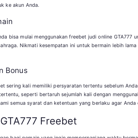
uk ke akun Anda.
main
nda bisa mulai menggunakan freebet judi online GTA777 un
olahraga. Nikmati kesempatan ini untuk bermain lebih la
an Bonus
 sering kali memiliki persyaratan tertentu sebelum Anda
ertentu, seperti bertaruh sejumlah kali dengan menggun
mi semua syarat dan ketentuan yang berlaku agar Anda 
GTA777 Freebet
ngan bagi pemain yang ingin memperpanjang waktu berm