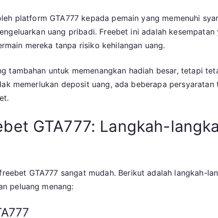
oleh platform GTA777 kepada pemain yang memenuhi syara
engeluarkan uang pribadi. Freebet ini adalah kesempata
main mereka tanpa risiko kehilangan uang.
ng tambahan untuk memenangkan hadiah besar, tetapi te
idak memerlukan deposit uang, ada beberapa persyaratan 
et.
ebet GTA777: Langkah-langk
eebet GTA777 sangat mudah. Berikut adalah langkah-la
an peluang menang:
GTA777