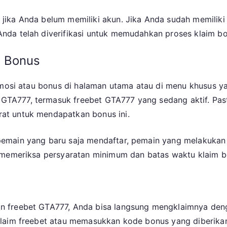
jika Anda belum memiliki akun. Jika Anda sudah memilik
da telah diverifikasi untuk memudahkan proses klaim bon
n Bonus
omosi atau bonus di halaman utama atau di menu khusus yan
TA777, termasuk freebet GTA777 yang sedang aktif. Pas
at untuk mendapatkan bonus ini.
emain yang baru saja mendaftar, pemain yang melakukan 
k memeriksa persyaratan minimum dan batas waktu klaim b
 freebet GTA777, Anda bisa langsung mengklaimnya denga
klaim freebet atau memasukkan kode bonus yang diberikan