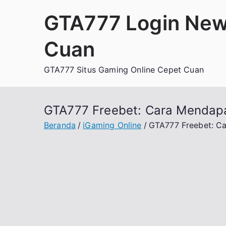
Loncat
GTA777 Login New
ke
konten
Cuan
GTA777 Situs Gaming Online Cepet Cuan
GTA777 Freebet: Cara Mendapa
Beranda
iGaming Online
GTA777 Freebet: C