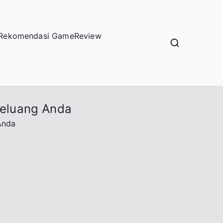
Rekomendasi Game
Review
Peluang Anda
Anda