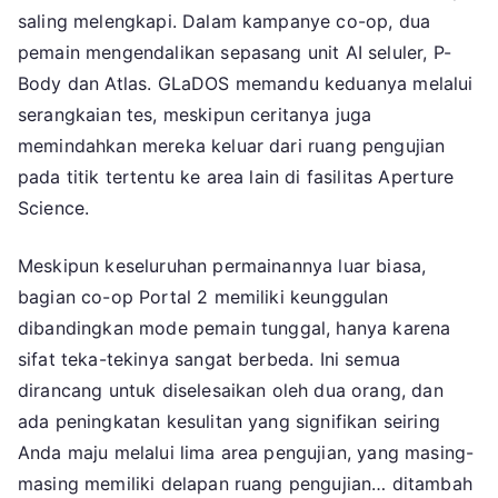
saling melengkapi. Dalam kampanye co-op, dua
pemain mengendalikan sepasang unit AI seluler, P-
Body dan Atlas. GLaDOS memandu keduanya melalui
serangkaian tes, meskipun ceritanya juga
memindahkan mereka keluar dari ruang pengujian
pada titik tertentu ke area lain di fasilitas Aperture
Science.
Meskipun keseluruhan permainannya luar biasa,
bagian co-op Portal 2 memiliki keunggulan
dibandingkan mode pemain tunggal, hanya karena
sifat teka-tekinya sangat berbeda. Ini semua
dirancang untuk diselesaikan oleh dua orang, dan
ada peningkatan kesulitan yang signifikan seiring
Anda maju melalui lima area pengujian, yang masing-
masing memiliki delapan ruang pengujian… ditambah