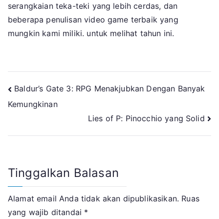
serangkaian teka-teki yang lebih cerdas, dan
beberapa penulisan video game terbaik yang
mungkin kami miliki. untuk melihat tahun ini.
Navigasi
Baldur’s Gate 3: RPG Menakjubkan Dengan Banyak
Kemungkinan
pos
Lies of P: Pinocchio yang Solid
Tinggalkan Balasan
Alamat email Anda tidak akan dipublikasikan.
Ruas
yang wajib ditandai
*