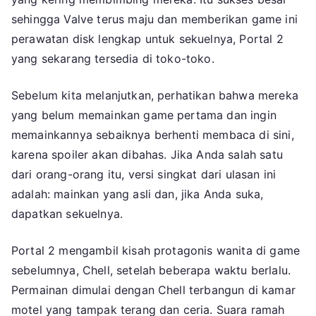
sehingga Valve terus maju dan memberikan game ini
perawatan disk lengkap untuk sekuelnya, Portal 2
yang sekarang tersedia di toko-toko.
Sebelum kita melanjutkan, perhatikan bahwa mereka
yang belum memainkan game pertama dan ingin
memainkannya sebaiknya berhenti membaca di sini,
karena spoiler akan dibahas. Jika Anda salah satu
dari orang-orang itu, versi singkat dari ulasan ini
adalah: mainkan yang asli dan, jika Anda suka,
dapatkan sekuelnya.
Portal 2 mengambil kisah protagonis wanita di game
sebelumnya, Chell, setelah beberapa waktu berlalu.
Permainan dimulai dengan Chell terbangun di kamar
motel yang tampak terang dan ceria. Suara ramah