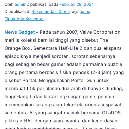
Oleh
admin
Dipublikasi pada
Februari 28, 2024
Dipublikasi di
Rekomendasi Game
Tag:
game
pada
Tidak Ada Komentar
Game
News Gadget
–
Pada tahun 2007, Valve Corporation
Portal
merilis koleksi bernilai tinggi yang disebut The
2
Review
Orange Box. Sementara Half-Life 2 dan dua ekspansi
episodiknya menjadi sorotan, sorotan sebenarnya
bagi sebagian besar gamer adalah permainan puzzle
orang pertama berbasis fisika pendek (2-3 jam) yang
disebut Portal. Menggunakan Portal Gun untuk
membuat titik perjalanan dua arah di banyak dinding,
langit-langit, dan lantai lingkungan game, pemain
memecahkan serangkaian teka-teki orientasi spasial
sementara AI yang sangat maniak bernama GLaDOS
pikirkan HAL dengan suara wanita dan kecerdasan
yang kering membimbing mereka. Itu sukses besar