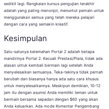
sedikit lagi. Rangkaian kursus pengujian terakhir
adalah yang paling menonjol, menuntut pemain untuk
menggunakan semua yang telah mereka pelajari
dengan cara yang semakin kreatif.
Kesimpulan
Satu-satunya kelemahan Portal 2 adalah betapa
mandirinya Portal 2. Kecuali Prestasi/Piala, tidak ada
alasan untuk kembali bermain lagi setelah Anda
menyelesaikan semuanya. Teka-tekinya tidak pernah
berubah dan biasanya hanya ada satu cara khusus
untuk menyelesaikannya. Meskipun demikian, 10-12
jam itu dengan asumsi Anda memiliki teman untuk
bermain bersama sepadan dengan $60 yang akan
Anda keluarkan. Ada mode Komentar Pengembang