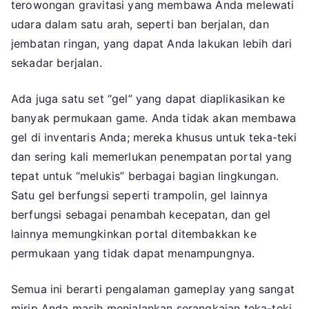
terowongan gravitasi yang membawa Anda melewati
udara dalam satu arah, seperti ban berjalan, dan
jembatan ringan, yang dapat Anda lakukan lebih dari
sekadar berjalan.
Ada juga satu set “gel” yang dapat diaplikasikan ke
banyak permukaan game. Anda tidak akan membawa
gel di inventaris Anda; mereka khusus untuk teka-teki
dan sering kali memerlukan penempatan portal yang
tepat untuk “melukis” berbagai bagian lingkungan.
Satu gel berfungsi seperti trampolin, gel lainnya
berfungsi sebagai penambah kecepatan, dan gel
lainnya memungkinkan portal ditembakkan ke
permukaan yang tidak dapat menampungnya.
Semua ini berarti pengalaman gameplay yang sangat
mirip Anda masih menjalankan serangkaian teka-teki