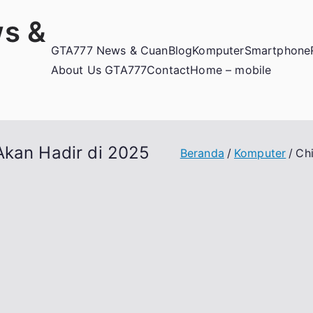
s &
GTA777 News & Cuan
Blog
Komputer
Smartphone
About Us GTA777
Contact
Home – mobile
Akan Hadir di 2025
Beranda
Komputer
Ch