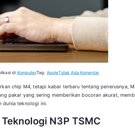
pada
likasi di
Komputer
Tag:
Apple
Tidak Ada Komentar
Chip
lirkan chip M4, tetapi kabar terbaru tentang penerusnya
M5:
rang pakar yang sering memberikan bocoran akurat, memba
Revolusi
Besar
dunia teknologi ini.
yang
Akan
: Teknologi N3P TSMC
Hadir
di