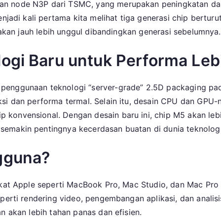
an node N3P dari TSMC, yang merupakan peningkatan da
2025
enjadi kali pertama kita melihat tiga generasi chip bertur
i akan jauh lebih unggul dibandingkan generasi sebelumnya.
ogi Baru untuk Performa Leb
enggunaan teknologi “server-grade” 2.5D packaging pada 
ksi dan performa termal. Selain itu, desain CPU dan GPU
konvensional. Dengan desain baru ini, chip M5 akan leb
semakin pentingnya kecerdasan buatan di dunia teknolog
gguna?
ngkat Apple seperti MacBook Pro, Mac Studio, dan Mac P
eperti rendering video, pengembangan aplikasi, dan analis
n akan lebih tahan panas dan efisien.