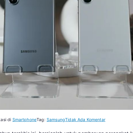
pada
kasi di
Smartphone
Tag:
Samsung
Tidak Ada Komentar
Beberapa