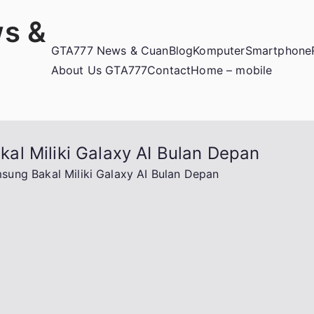
s &
GTA777 News & Cuan
Blog
Komputer
Smartphone
About Us GTA777
Contact
Home – mobile
l Miliki Galaxy AI Bulan Depan
ung Bakal Miliki Galaxy AI Bulan Depan