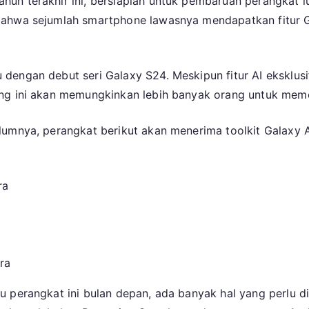
un terakhir ini, bersiaplah untuk pembaruan perangkat l
Tipe
bahwa sejumlah smartphone lawasnya mendapatkan fitur G
Hp
Samsung
Bakal
Miliki
engan debut seri Galaxy S24. Meskipun fitur AI eksklusif
Galaxy
ng ini akan memungkinkan lebih banyak orang untuk meme
AI
Bulan
lumnya, perangkat berikut akan menerima toolkit Galaxy A
Depan
ra
ra
 perangkat ini bulan depan, ada banyak hal yang perlu dip