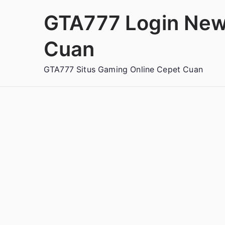
Loncat
GTA777 Login New
ke
konten
Cuan
GTA777 Situs Gaming Online Cepet Cuan