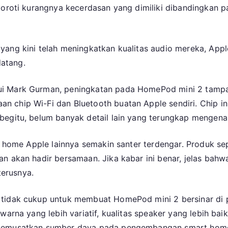
nyoroti kurangnya kecerdasan yang dimiliki dibandingka
Luncurkan
HomePod
Mini
2
yang kini telah meningkatkan kualitas audio mereka, Appl
pada
atang.
Awal
2025?
 Mark Gurman, peningkatan pada HomePod mini 2 tampakny
 chip Wi-Fi dan Bluetooth buatan Apple sendiri. Chip i
egitu, belum banyak detail lain yang terungkap mengenai
t home Apple lainnya semakin santer terdengar. Produk sep
an akan hadir bersamaan. Jika kabar ini benar, jelas ba
erusnya.
 tidak cukup untuk membuat HomePod mini 2 bersinar di 
 warna yang lebih variatif, kualitas speaker yang lebih b
h memusatkan sumber daya pada pengembangan smart hom