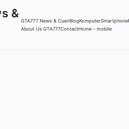
s &
GTA777 News & Cuan
Blog
Komputer
Smartphone
About Us GTA777
Contact
Home – mobile