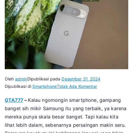
Oleh
admin
Dipublikasi pada
Desember 31, 2024
pada
Dipublikasi di
Smartphone
Tidak Ada Komentar
4
GTA777
–
Kalau ngomongin smartphone, gampang
Cara
banget sih mikir Samsung itu yang terbaik, ya karena
Google
Pixel
mereka punya skala besar banget. Tapi kalau kita
Bisa
lihat lebih dalam, sebenarnya persaingan makin seru.
Kalahkan