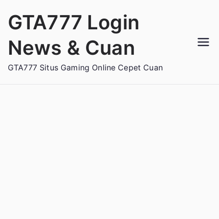
Loncat
GTA777 Login
ke
konten
News & Cuan
GTA777 Situs Gaming Online Cepet Cuan