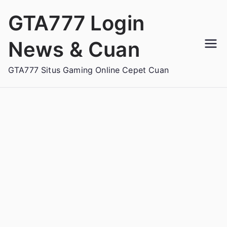
Loncat
GTA777 Login
ke
konten
News & Cuan
GTA777 Situs Gaming Online Cepet Cuan