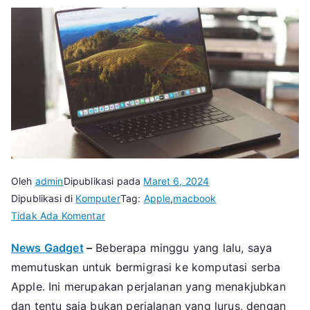
Oleh
admin
Dipublikasi pada
Maret 6, 2024
Dipublikasi di
Komputer
Tag:
Apple
,
macbook
pada
Tidak Ada Komentar
Alasan
News Gadget
–
Beberapa minggu yang lalu, saya
Menggunakan
memutuskan untuk bermigrasi ke komputasi serba
MacBook
Pro
Apple. Ini merupakan perjalanan yang menakjubkan
Daripada
dan tentu saja bukan perjalanan yang lurus, dengan