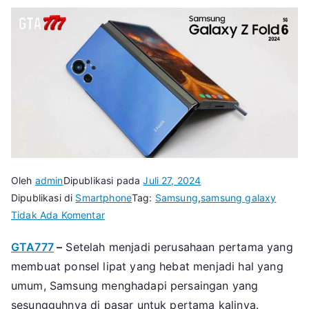
Oleh
admin
Dipublikasi pada
Juli 27, 2024
Dipublikasi di
Smartphone
Tag:
Samsung
,
samsung galaxy
pada
Tidak Ada Komentar
5
GTA777
–
Setelah menjadi perusahaan pertama yang
Hal
membuat ponsel lipat yang hebat menjadi hal yang
yang
Lupa
umum, Samsung menghadapi persaingan yang
Ditambahkan
sesungguhnya di pasar untuk pertama kalinya.