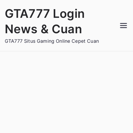
Loncat
GTA777 Login
ke
konten
News & Cuan
GTA777 Situs Gaming Online Cepet Cuan