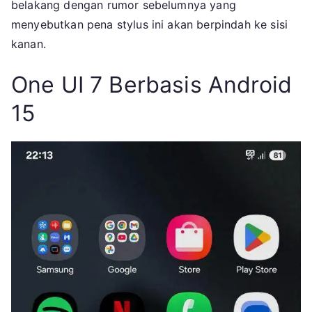
belakang dengan rumor sebelumnya yang
menyebutkan pena stylus ini akan berpindah ke sisi
kanan.
One UI 7 Berbasis Android
15