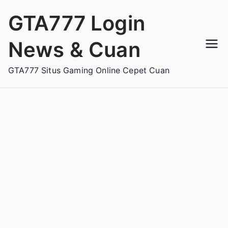
Loncat
GTA777 Login
ke
konten
News & Cuan
GTA777 Situs Gaming Online Cepet Cuan