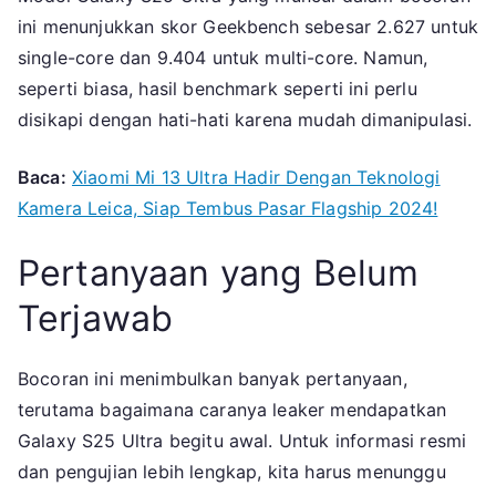
ini menunjukkan skor Geekbench sebesar 2.627 untuk
single-core dan 9.404 untuk multi-core. Namun,
seperti biasa, hasil benchmark seperti ini perlu
disikapi dengan hati-hati karena mudah dimanipulasi.
Baca:
Xiaomi Mi 13 Ultra Hadir Dengan Teknologi
Kamera Leica, Siap Tembus Pasar Flagship 2024!
Pertanyaan yang Belum
Terjawab
Bocoran ini menimbulkan banyak pertanyaan,
terutama bagaimana caranya leaker mendapatkan
Galaxy S25 Ultra begitu awal. Untuk informasi resmi
dan pengujian lebih lengkap, kita harus menunggu