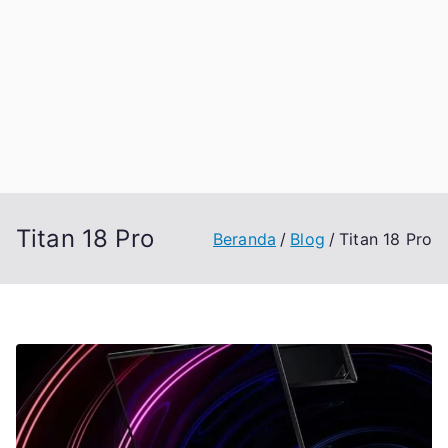
Titan 18 Pro
Beranda
Blog
Titan 18 Pro