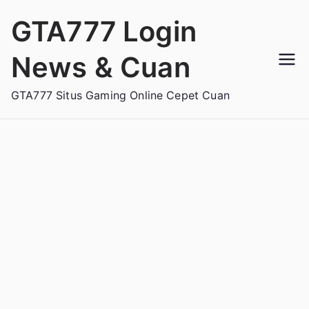
Loncat
GTA777 Login
ke
konten
News & Cuan
GTA777 Situs Gaming Online Cepet Cuan