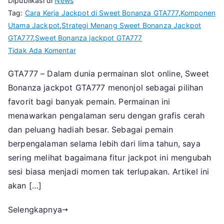
Dipublikasi di
News
Tag:
Cara Kerja Jackpot di Sweet Bonanza GTA777
,
Komponen
Utama Jackpot
,
Strategi Menang Sweet Bonanza Jackpot
GTA777
,
Sweet Bonanza jackpot GTA777
pada
Tidak Ada Komentar
Sweet
GTA777 – Dalam dunia permainan slot online, Sweet
Bonanza
Bonanza jackpot GTA777 menonjol sebagai pilihan
Jackpot
GTA777:
favorit bagi banyak pemain. Permainan ini
Panduan
menawarkan pengalaman seru dengan grafis cerah
Lengkap
dan peluang hadiah besar. Sebagai pemain
untuk
berpengalaman selama lebih dari lima tahun, saya
Pemain
sering melihat bagaimana fitur jackpot ini mengubah
Slot
sesi biasa menjadi momen tak terlupakan. Artikel ini
Online
akan […]
Selengkapnya