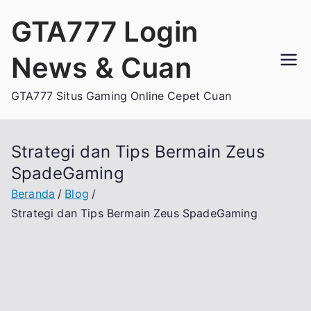
Loncat
GTA777 Login
ke
konten
News & Cuan
GTA777 Situs Gaming Online Cepet Cuan
Strategi dan Tips Bermain Zeus
SpadeGaming
Beranda
Blog
Strategi dan Tips Bermain Zeus SpadeGaming