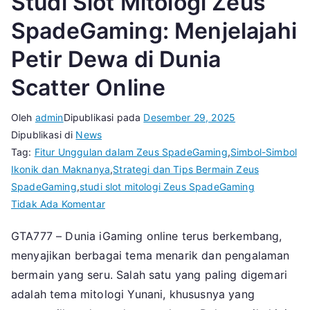
Studi Slot Mitologi Zeus
SpadeGaming: Menjelajahi
Petir Dewa di Dunia
Scatter Online
Oleh
admin
Dipublikasi pada
Desember 29, 2025
Dipublikasi di
News
Tag:
Fitur Unggulan dalam Zeus SpadeGaming
,
Simbol-Simbol
Ikonik dan Maknanya
,
Strategi dan Tips Bermain Zeus
SpadeGaming
,
studi slot mitologi Zeus SpadeGaming
pada
Tidak Ada Komentar
Studi
GTA777 – Dunia iGaming online terus berkembang,
Slot
menyajikan berbagai tema menarik dan pengalaman
Mitologi
Zeus
bermain yang seru. Salah satu yang paling digemari
SpadeGaming:
adalah tema mitologi Yunani, khususnya yang
Menjelajahi