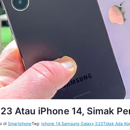
S23 Atau iPhone 14, Simak P
si di
Smartphone
Tag:
iphone 14
,
Samsung Galaxy S23
Tidak Ada Ko