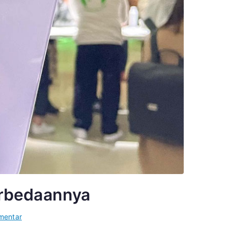
erbedaannya
pada
mentar