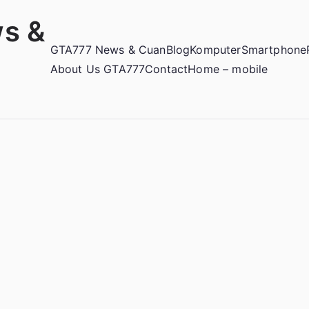
s &
GTA777 News & Cuan
Blog
Komputer
Smartphone
About Us GTA777
Contact
Home – mobile