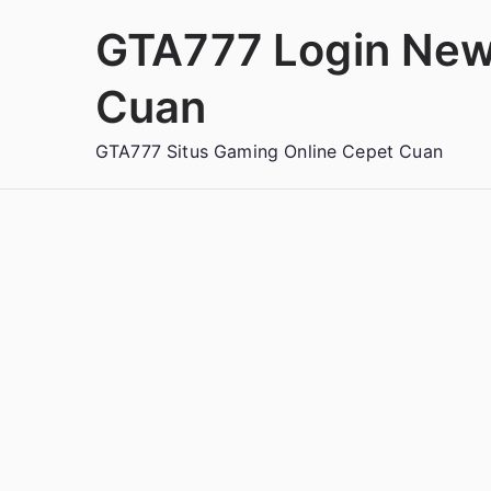
Loncat
GTA777 Login New
ke
konten
Cuan
GTA777 Situs Gaming Online Cepet Cuan