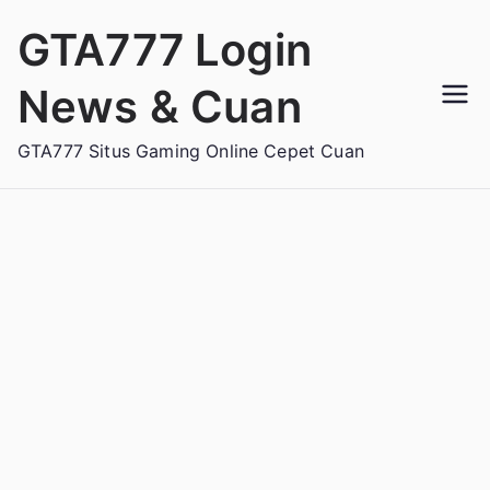
Loncat
GTA777 Login
ke
konten
News & Cuan
GTA777 Situs Gaming Online Cepet Cuan