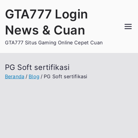
Loncat
GTA777 Login
ke
konten
News & Cuan
GTA777 Situs Gaming Online Cepet Cuan
PG Soft sertifikasi
Beranda
Blog
PG Soft sertifikasi