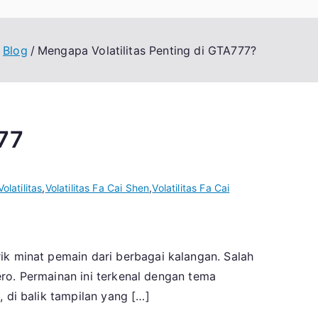
Blog
Mengapa Volatilitas Penting di GTA777?
777
latilitas
,
Volatilitas Fa Cai Shen
,
Volatilitas Fa Cai
 minat pemain dari berbagai kalangan. Salah
ro. Permainan ini terkenal dengan tema
di balik tampilan yang […]