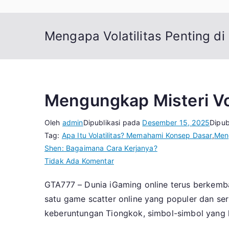
Mengapa Volatilitas Penting d
Mengungkap Misteri Vol
Oleh
admin
Dipublikasi pada
Desember 15, 2025
Dipub
Tag:
Apa Itu Volatilitas? Memahami Konsep Dasar
,
Meng
Shen: Bagaimana Cara Kerjanya?
pada
Tidak Ada Komentar
Mengungkap
GTA777 – Dunia iGaming online terus berkemb
Misteri
satu game scatter online yang populer dan se
Volatilitas
Fa
keberuntungan Tiongkok, simbol-simbol yang 
Cai